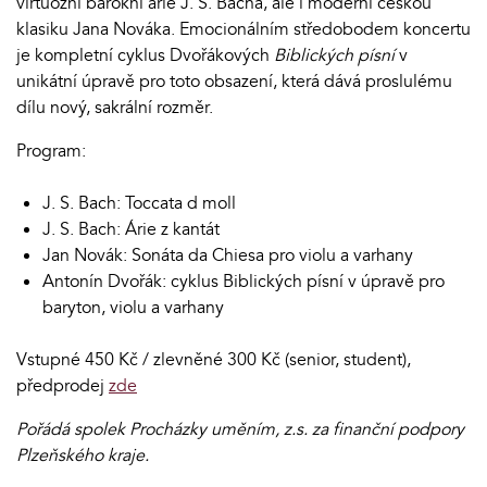
virtuózní barokní árie J. S. Bacha, ale i moderní českou
klasiku Jana Nováka. Emocionálním středobodem koncertu
je kompletní cyklus Dvořákových
Biblických písní
v
unikátní úpravě pro toto obsazení, která dává proslulému
dílu nový, sakrální rozměr.
Program:
J. S. Bach: Toccata d moll
J. S. Bach: Árie z kantát
Jan Novák: Sonáta da Chiesa pro violu a varhany
Antonín Dvořák: cyklus Biblických písní v úpravě pro
baryton, violu a varhany
Vstupné 450 Kč / zlevněné 300 Kč (senior, student),
předprodej
zde
Pořádá spolek Procházky uměním, z.s. za finanční podpory
Plzeňského kraje.