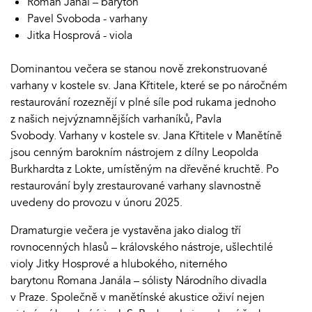
Roman Janál – baryton
Pavel Svoboda - varhany
Jitka Hosprová - viola
Dominantou večera se stanou nově zrekonstruované
varhany v kostele sv. Jana Křtitele, které se po náročném
restaurování rozeznějí v plné síle pod rukama jednoho
z našich nejvýznamnějších varhaníků, Pavla
Svobody. Varhany v kostele sv. Jana Křtitele v Manětíně
jsou cenným barokním nástrojem z dílny Leopolda
Burkhardta z Lokte, umístěným na dřevěné kruchtě. Po
restaurování byly zrestaurované varhany slavnostně
uvedeny do provozu v únoru 2025.
Dramaturgie večera je vystavěna jako dialog tří
rovnocenných hlasů – královského nástroje, ušlechtilé
violy Jitky Hosprové a hlubokého, niterného
barytonu Romana Janála – sólisty Národního divadla
v Praze. Společně v manětínské akustice oživí nejen