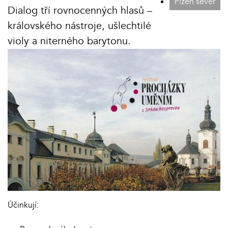
Plzeň sever
Dialog tří rovnocenných hlasů –
královského nástroje, ušlechtilé
violy a niterného barytonu.
Účinkují: