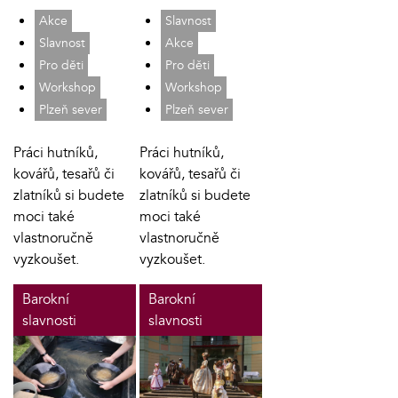
Akce
Slavnost
Slavnost
Akce
Pro děti
Pro děti
Workshop
Workshop
Plzeň sever
Plzeň sever
Práci hutníků,
Práci hutníků,
kovářů, tesařů či
kovářů, tesařů či
zlatníků si budete
zlatníků si budete
moci také
moci také
vlastnoručně
vlastnoručně
vyzkoušet.
vyzkoušet.
Barokní
Barokní
slavnosti
slavnosti