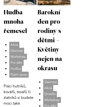
Hudba
Barokní
mnoha
den pro
řemesel
rodiny s
dětmi -
Akce
Květiny
Slavnost
Workshop
nejen na
Pro děti
okrasu
Hudba
Plzeň sever
Slavnost
Práci hutníků,
Akce
kovářů, tesařů či
Divadlo
zlatníků si budete
Workshop
moci také
Pro děti