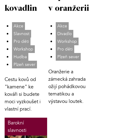
kovadlin
v oranžerii
Akce
Akce
Slavnost
Divadlo
Pro děti
Workshop
Workshop
Pro děti
Hudba
Plzeň sever
Plzeň sever
Oranžerie a
zámecká zahrada
Cestu kovů od
ožijí pohádkovou
"kamene" ke
tematikou a
kováři si budete
výstavou loutek.
moci vyzkoušet i
vlastní prací.
Barokní
slavnosti