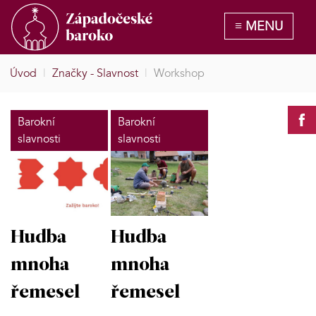
Úvod
|
Značky - Slavnost
|
Workshop
Barokní
Barokní
slavnosti
slavnosti
Hudba
Hudba
mnoha
mnoha
řemesel
řemesel