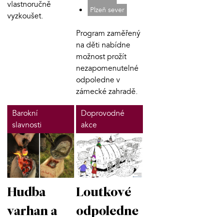
vlastnoručně
Plzeň sever
vyzkoušet.
Program zaměřený
na děti nabídne
možnost prožít
nezapomenutelné
odpoledne v
zámecké zahradě.
Barokní
Doprovodné
slavnosti
akce
Hudba
Loutkové
varhan a
odpoledne