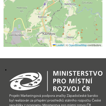
Leaflet
|
©
OpenStreetMap
contributors
Projekt Marketingová podpora značky Západočeské baroko
byl realizován za přispění prostředků státního rozpočtu České
republiky z programu Ministerstva pro místní rozvoj ČR.