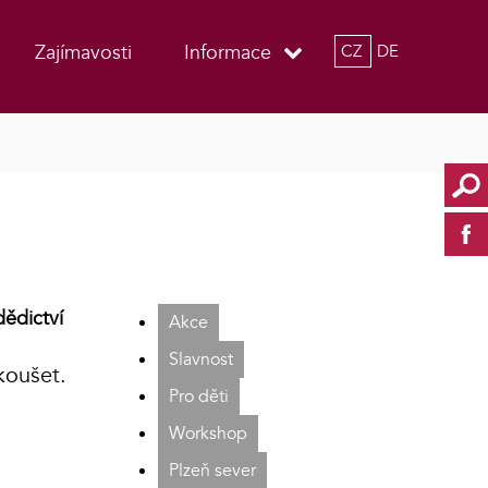
Zajímavosti
Informace
CZ
DE
dědictví
Akce
Slavnost
koušet.
Pro děti
Workshop
Plzeň sever