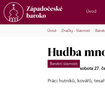
Úvod
Úvod
|
Značky - Slavnost
|
Barokn
Hudba mno
Barokní slavnosti
sobota 27. č
Práci hutníků, kovářů, tesa