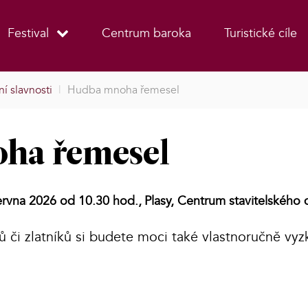
Festival
Centrum baroka
Turistické cíle
í slavnosti
|
Hudba mnoha řemesel
ha řemesel
ervna 2026 od 10.30 hod.,
Plasy, Centrum stavitelského 
řů či zlatníků si budete moci také vlastnoručně vyz