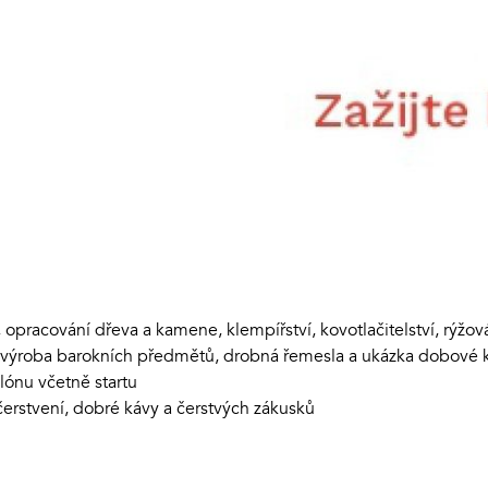
, opracování dřeva a kamene, klempířství, kovotlačitelství, rýžován
e, výroba barokních předmětů, drobná řemesla a ukázka dobové
ónu včetně startu
erstvení, dobré kávy a čerstvých zákusků