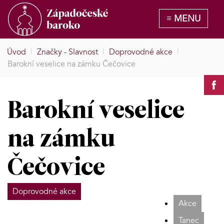
Úvod
|
Značky - Slavnost
|
Doprovodné akce
|
Barokní veselice na zámku Čečovice
Barokní veselice
na zámku
Čečovice
Doprovodné akce
Akce
Tanec