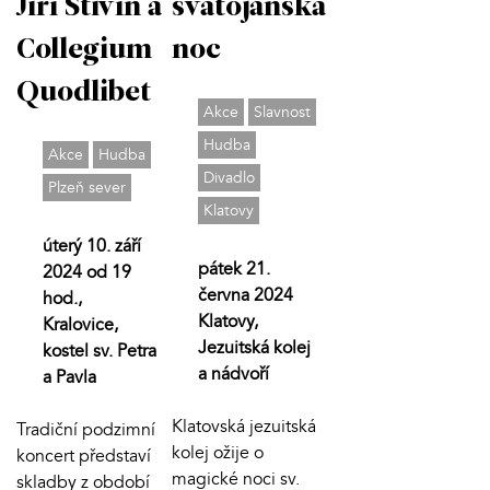
Jiří Stivín a
svatojánská
Collegium
noc
Quodlibet
Akce
Slavnost
Hudba
Akce
Hudba
Divadlo
Plzeň sever
Klatovy
úterý 10. září
pátek 21.
2024 od 19
června 2024
hod.,
Klatovy,
Kralovice,
Jezuitská kolej
kostel sv. Petra
a nádvoří
a Pavla
Klatovská jezuitská
Tradiční podzimní
kolej ožije o
koncert představí
magické noci sv.
skladby z období