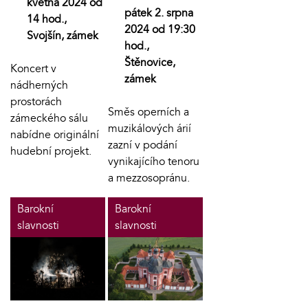
května 2024 od
pátek 2. srpna
14 hod.,
2024 od 19:30
Svojšín, zámek
hod.,
Štěnovice,
Koncert v
zámek
nádherných
prostorách
Směs operních a
zámeckého sálu
muzikálových árií
nabídne originální
zazní v podání
hudební projekt.
vynikajícího tenoru
a mezzosopránu.
Barokní
Barokní
slavnosti
slavnosti