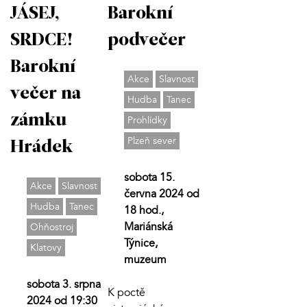
JÁSEJ,
Barokní
SRDCE!
podvečer
Barokní
Akce
Slavnost
večer na
Hudba
Tanec
zámku
Prohlídky
Plzeň sever
Hrádek
sobota 15.
Akce
Slavnost
června 2024 od
Hudba
Tanec
18 hod.,
Mariánská
Ohňostroj
Týnice,
Klatovy
muzeum
sobota 3. srpna
K poctě
2024 od 19:30