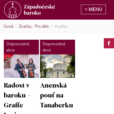
Úvod
|
Značky - Pro děti
|
Hudba
Doprovodné
Doprovodné
akce
akce
Radost v
Anenská
baroku -
pouť na
Graffe
Tanaberku