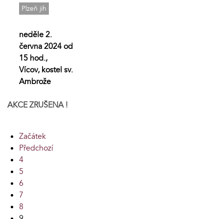
Plzeň jih
neděle 2.
června 2024 od
15 hod.,
Vícov, kostel sv.
Ambrože
AKCE ZRUŠENA !
Začátek
Předchozí
4
5
6
7
8
9