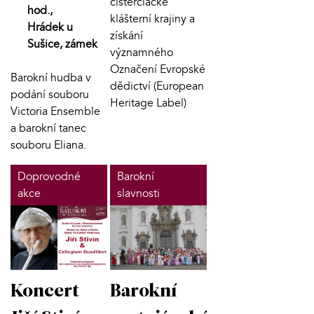
cisterciácké
hod.,
klášterní krajiny a
Hrádek u
získání
Sušice, zámek
významného
Označení Evropské
Barokní hudba v
dědictví (European
podání souboru
Heritage Label)
Victoria Ensemble
a barokní tanec
souboru Eliana.
Doprovodné
Barokní
akce
slavnosti
Koncert
Barokní