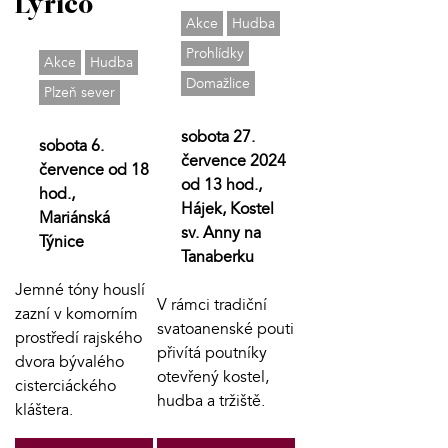
Lyrico
Akce
Hudba
Prohlídky
Akce
Hudba
Domažlice
Plzeň sever
sobota 27.
sobota 6.
července 2024
července od 18
od 13 hod.,
hod.,
Hájek, Kostel
Mariánská
sv. Anny na
Týnice
Tanaberku
Jemné tóny houslí
V rámci tradiční
zazní v komorním
svatoanenské pouti
prostředí rajského
přivítá poutníky
dvora bývalého
otevřený kostel,
cisterciáckého
hudba a tržiště.
kláštera.