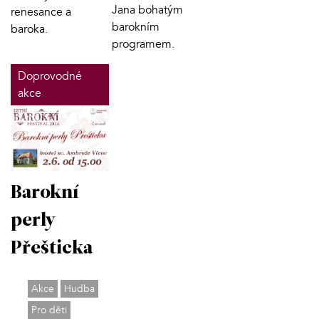
Jana bohatým
renesance a
barokním
baroka.
programem.
Doprovodné
akce
Barokní
perly
Přešticka
Akce
Hudba
Pro děti