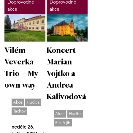
Doprovodné
Doprovodné
akce
akce
Vilém
Koncert
Veverka
Marian
Trio - My
Vojtko a
own way
Andrea
Kalivodová
Akce
Hudba
Tachov
Akce
Hudba
Plzeň jih
neděle 26.