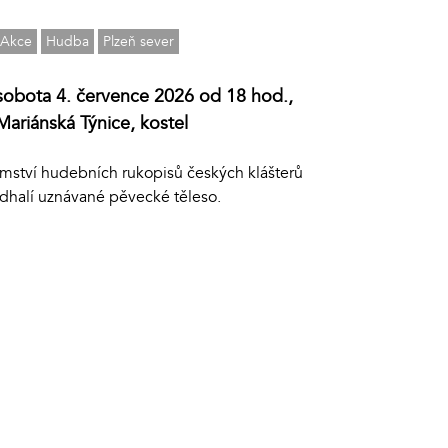
Akce
Hudba
Plzeň sever
sobota 4. července 2026 od 18 hod.,
Mariánská Týnice, kostel
emství hudebních rukopisů českých klášterů
dhalí uznávané pěvecké těleso.