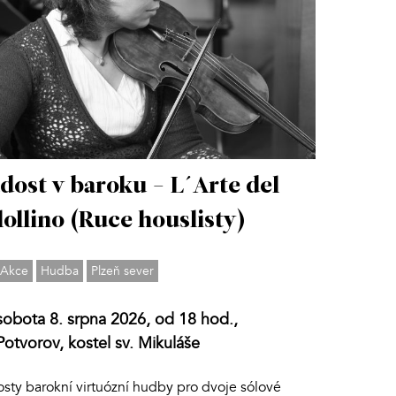
dost v baroku - L´Arte del
lollino (Ruce houslisty)
Akce
Hudba
Plzeň sever
sobota 8. srpna 2026, od 18 hod.,
Potvorov, kostel sv. Mikuláše
osty barokní virtuózní hudby pro dvoje sólové