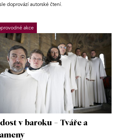
sle doprovází autorské čtení.
provodné akce
dost v baroku - Tváře a
rameny