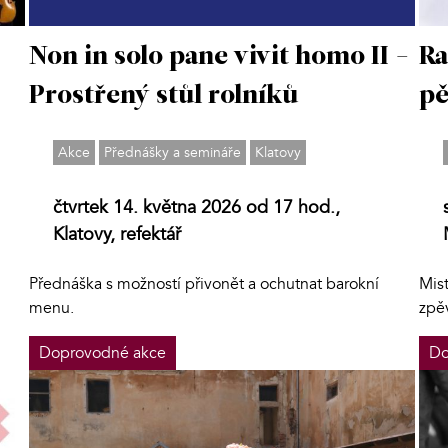
Non in solo pane vivit homo II -
Ra
Prostřený stůl rolníků
pě
Akce
Přednášky a semináře
Klatovy
čtvrtek 14. května 2026 od 17 hod.,
Klatovy, refektář
Přednáška s možností přivonět a ochutnat barokní
Mis
menu.
zpě
Doprovodné akce
Do