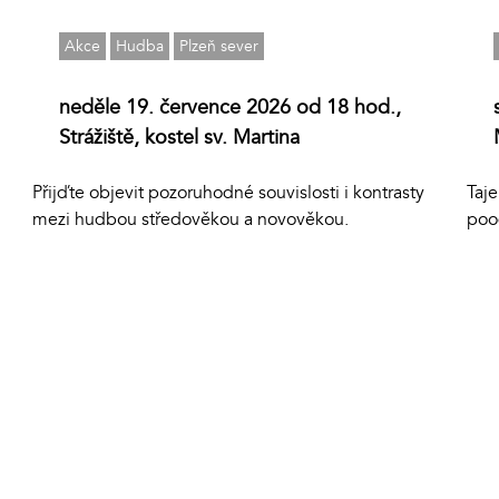
Akce
Hudba
Plzeň sever
neděle 19. července 2026 od 18 hod.,
Strážiště, kostel sv. Martina
Přijďte objevit pozoruhodné souvislosti i kontrasty
Taj
mezi hudbou středověkou a novověkou.
poo