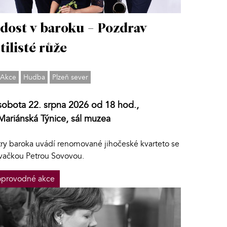
dost v baroku - Pozdrav
tilisté růže
Akce
Hudba
Plzeň sever
sobota 22. srpna 2026 od 18 hod.,
Mariánská Týnice, sál muzea
try baroka uvádí renomované jihočeské kvarteto se
vačkou Petrou Sovovou.
provodné akce