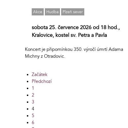
Akce
Hudba
Plzeň sever
sobota 25. července 2026 od 18 hod.,
Kralovice, kostel sv. Petra a Pavla
Koncert je připomínkou 350. výročí úmrtí Adama
Michny z Otradovic.
Začátek
Předchozí
1
2
3
4
5
6