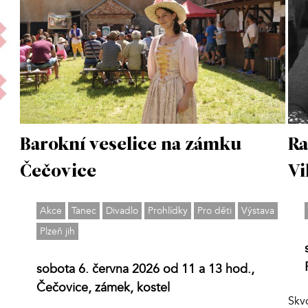
Barokní veselice na zámku
Ra
Čečovice
Vi
Akce
Tanec
Divadlo
Prohlídky
Pro děti
Výstava
Plzeň jih
sobota 6. června 2026 od 11 a 13 hod.,
Čečovice, zámek, kostel
Skv