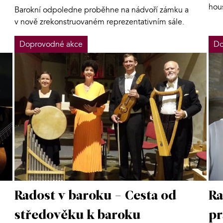
hou
Barokní odpoledne proběhne na nádvoří zámku a
v nově zrekonstruovaném reprezentativním sále.
Doprovodné akce
Do
Radost v baroku - Cesta od
Ra
středověku k baroku
p