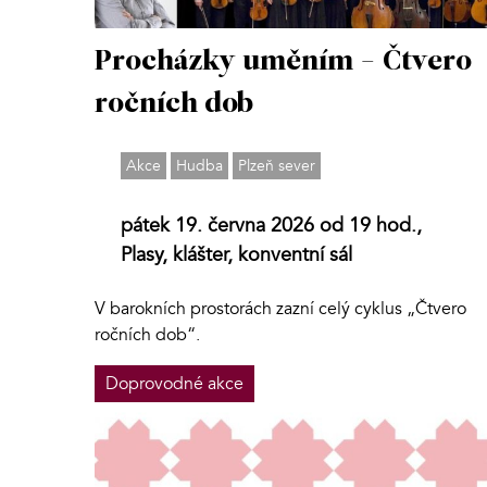
Procházky uměním - Čtvero
ročních dob
Akce
Hudba
Plzeň sever
pátek 19. června 2026 od 19 hod.,
Plasy, klášter, konventní sál
V barokních prostorách zazní celý cyklus „Čtvero
ročních dob“.
Doprovodné akce