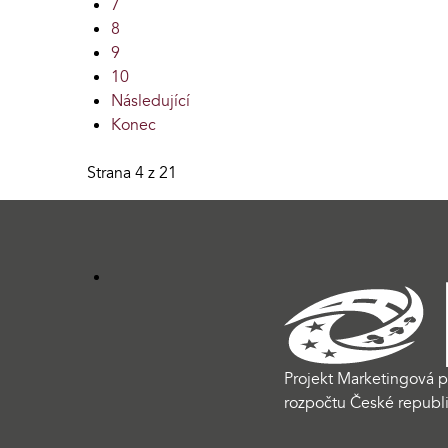
7
8
9
10
Následující
Konec
Strana 4 z 21
Projekt Marketingová p
rozpočtu České republi