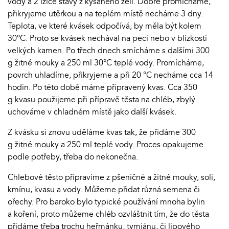
vody a 2 lžíce šťávy z kysaného zelí. Dobře promícháme,
přikryjeme utěrkou a na teplém místě necháme 3 dny.
Teplota, ve které kvásek odpočívá, by měla být kolem
30°C. Proto se kvásek nechával na peci nebo v blízkosti
velkých kamen. Po třech dnech smícháme s dalšími 300
g žitné mouky a 250 ml 30°C teplé vody. Promícháme,
povrch uhladíme, přikryjeme a při 20 °C necháme cca 14
hodin. Po této době máme připravený kvas. Cca 350
g kvasu použijeme při přípravě těsta na chléb, zbylý
uchováme v chladném místě jako další kvásek.
Z kvásku si znovu uděláme kvas tak, že přidáme 300
g žitné mouky a 250 ml teplé vody. Proces opakujeme
podle potřeby, třeba do nekonečna.
Chlebové těsto připravíme z pšeničné a žitné mouky, soli,
kmínu, kvasu a vody. Můžeme přidat různá semena či
ořechy. Pro baroko bylo typické používání mnoha bylin
a koření, proto můžeme chléb ozvláštnit tím, že do těsta
přidáme třeba trochu heřmánku, tymiánu, či lipového