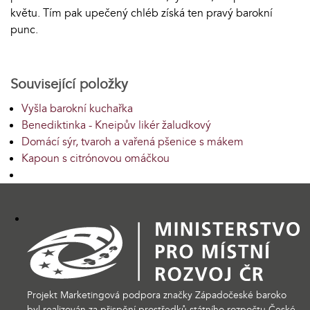
květu. Tím pak upečený chléb získá ten pravý barokní
punc.
Související položky
Vyšla barokní kuchařka
Benediktinka - Kneipův likér žaludkový
Domácí sýr, tvaroh a vařená pšenice s mákem
Kapoun s citrónovou omáčkou
Projekt Marketingová podpora značky Západočeské baroko
byl realizován za přispění prostředků státního rozpočtu České