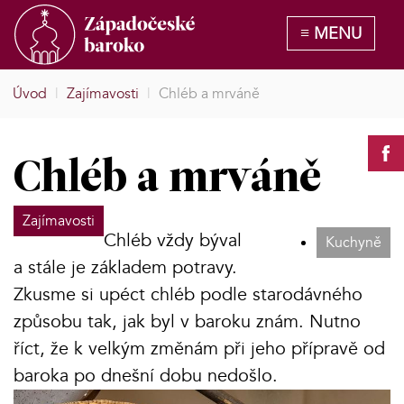
Úvod
|
Zajímavosti
|
Chléb a mrváně
Chléb a mrváně
Zajímavosti
Chléb vždy býval
Kuchyně
a stále je základem potravy.
Zkusme si upéct chléb podle starodávného
způsobu tak, jak byl v baroku znám. Nutno
říct, že k velkým změnám při jeho přípravě od
baroka po dnešní dobu nedošlo.