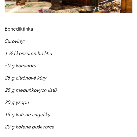
Benediktinka
Suroviny:
1 ½ l konzumního lihu
50 g koriandru
25 g citrónové kůry
25 g meduňkových listů
20 g yzopu
15 g kořene angeliky
20 g kořene puškvorce