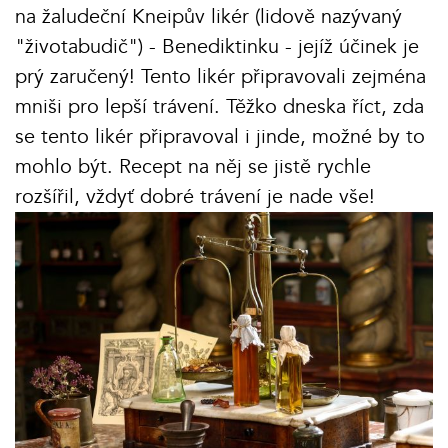
na žaludeční Kneipův likér (lidově nazývaný
"životabudič") - Benediktinku - jejíž účinek je
prý zaručený! Tento likér připravovali zejména
mniši pro lepší trávení. Těžko dneska říct, zda
se tento likér připravoval i jinde, možné by to
mohlo být. Recept na něj se jistě rychle
rozšířil, vždyť dobré trávení je nade vše!