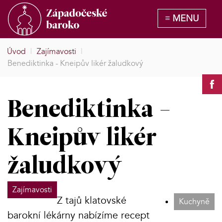
Úvod
|
Zajímavosti
|
Benediktinka - Kneipův likér žaludkový
Benediktinka -
Kneipův likér
žaludkový
Zajímavosti
Z tajů klatovské
Kuchyně
barokní lékárny nabízíme recept