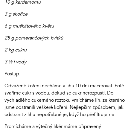
10 g kardamomu
3 g skořice
6 g muškátového květu
25 g pomerančových kvítků
2 kg cukru
3 ½ l vody
Postup:
Odvážené koření necháme v lihu 10 dní macerovat. Poté
svaříme cukr s vodou, dokud se cukr nerozpustí. Do
vychladlého cukerného roztoku vmícháme líh, ze kterého
jsme odstranili veškeré koření. Nejlepším způsobem, jak
odstranit z lihu nepotřebné je, když ho přefiltrujeme.
Promícháme a výtečný likér máme připravený.