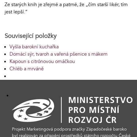
Ze starých knih je zřejmé a patrné, že „čím starší likér, tím
jest lepší.“
Související položky
Vyšla barokní kuchařka
Domácí sýr, tvaroh a vařená pšenice s mákem
Kapoun s citrónovou omáčkou
Chléb a mrváně
Projekt Marketingová podpora značky Západočeské baroko
byl realizován za přispění prostředků státního rozpočtu České