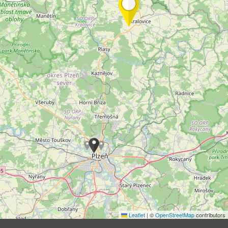
Leaflet
|
©
OpenStreetMap
contributors