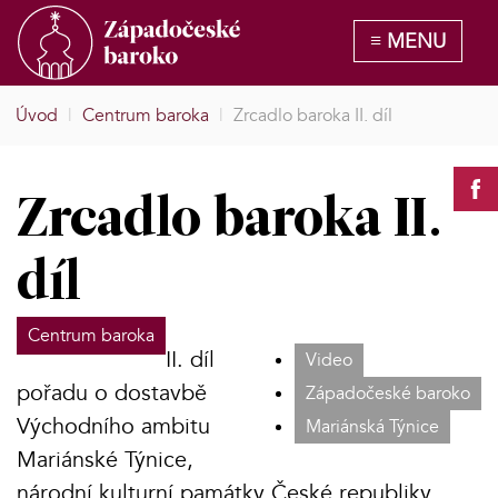
Úvod
|
Centrum baroka
|
Zrcadlo baroka II. díl
Zrcadlo baroka II.
díl
Centrum baroka
II. díl
Video
pořadu o dostavbě
Západočeské baroko
Východního ambitu
Mariánská Týnice
Mariánské Týnice,
národní kulturní památky České republiky