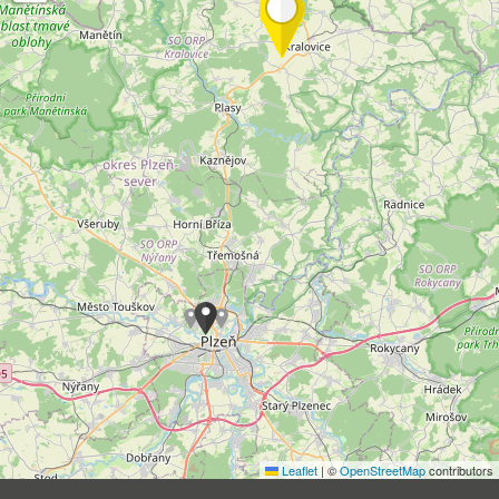
Leaflet
|
©
OpenStreetMap
contributors