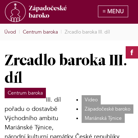
Úvod
|
Centrum baroka
|
Zrcadlo baroka III. díl
Zrcadlo baroka III.
díl
Centrum baroka
III. díl
Video
pořadu o dostavbě
Západočeské baroko
Východního ambitu
Mariánská Týnice
Mariánské Týnice,
národní kulturní památky České republiky