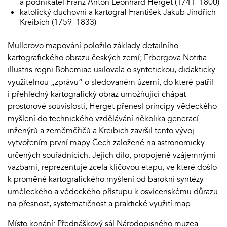
a podnikatel Franz Anton Leonhard Herget (1741–1800)
katolický duchovní a kartograf František Jakub Jindřich
Kreibich (1759–1833)
Müllerovo mapování položilo základy detailního
kartografického obrazu českých zemí; Erbergova Notitia
illustris regni Bohemiae usilovala o syntetickou, didakticky
využitelnou „zprávu“ o sledovaném území, do které patřil
i přehledný kartografický obraz umožňující chápat
prostorové souvislosti; Herget přenesl principy vědeckého
myšlení do technického vzdělávání několika generací
inženýrů a zeměměřičů a Kreibich završil tento vývoj
vytvořením první mapy Čech založené na astronomicky
určených souřadnicích. Jejich dílo, propojené vzájemnými
vazbami, reprezentuje zcela klíčovou etapu, ve které došlo
k proměně kartografického myšlení od barokní syntézy
uměleckého a vědeckého přístupu k osvícenskému důrazu
na přesnost, systematičnost a praktické využití map.
Místo konání: Přednáškový sál Národopisného muzea