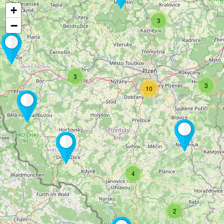
+
3
−
3
3
10
4
2