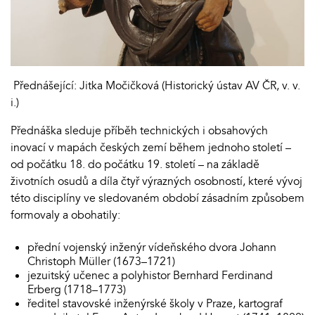
Přednášející: Jitka Močičková (Historický ústav AV ČR, v. v.
i.)
Přednáška sleduje příběh technických i obsahových
inovací v mapách českých zemí během jednoho století –
od počátku 18. do počátku 19. století – na základě
životních osudů a díla čtyř výrazných osobností, které vývoj
této disciplíny ve sledovaném období zásadním způsobem
formovaly a obohatily:
přední vojenský inženýr vídeňského dvora Johann
Christoph Müller (1673–1721)
jezuitský učenec a polyhistor Bernhard Ferdinand
Erberg (1718–1773)
ředitel stavovské inženýrské školy v Praze, kartograf