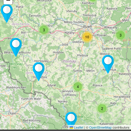
3
3
10
4
2
Leaflet
|
©
OpenStreetMap
contributors