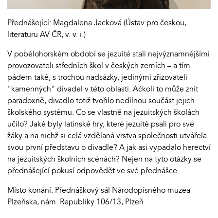
Přednášející: Magdalena Jacková (Ústav pro českou,
literaturu AV ČR, v. v. i.)
V pobělohorském období se jezuité stali nejvýznamnějšími
provozovateli středních škol v českých zemích – a tím
pádem také, s trochou nadsázky, jedinými zřizovateli
"kamenných" divadel v této oblasti. Ačkoli to může znít
paradoxně, divadlo totiž tvořilo nedílnou součást jejich
školského systému. Co se vlastně na jezuitských školách
učilo? Jaké byly latinské hry, které jezuité psali pro své
žáky a na nichž si celá vzdělaná vrstva společnosti utvářela
svou první představu o divadle? A jak asi vypadalo herectví
na jezuitských školních scénách? Nejen na tyto otázky se
přednášející pokusí odpovědět ve své přednášce.
Místo konání: Přednáškový sál Národopisného muzea
Plzeňska, nám. Republiky 106/13, Plzeň