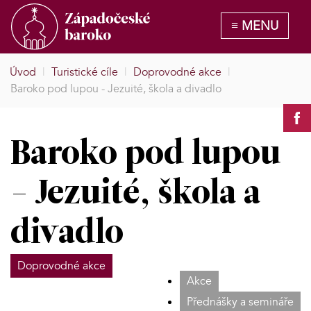
Úvod
|
Turistické cíle
|
Doprovodné akce
|
Baroko pod lupou - Jezuité, škola a divadlo
Baroko pod lupou
- Jezuité, škola a
divadlo
Doprovodné akce
Akce
Přednášky a semináře