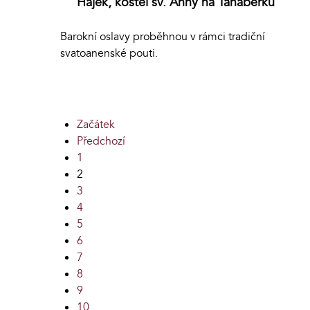
Hájek, kostel sv. Anny na Tanaberku
Barokní oslavy proběhnou v rámci tradiční
svatoanenské pouti.
Začátek
Předchozí
1
2
3
4
5
6
7
8
9
10