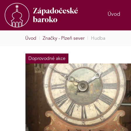
Úvod
Úvod
|
Značky - Plzeň sever
|
Hudba
Doprovodné akce