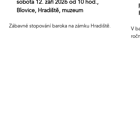
sobota 12. září 2026 od 10 hod.,
Blovice, Hradiště, muzeum
Zábavné stopování baroka na zámku Hradiště.
V ba
roč