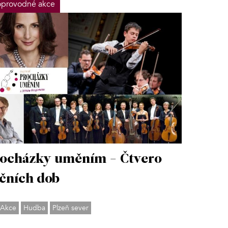
provodné akce
ocházky uměním - Čtvero
čních dob
Akce
Hudba
Plzeň sever