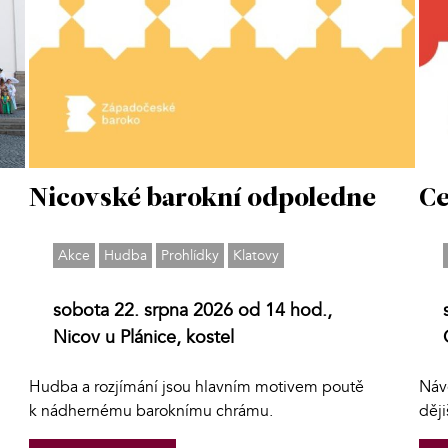
Nicovské barokní odpoledne
Ce
Akce
Hudba
Prohlídky
Klatovy
sobota 22. srpna 2026 od 14 hod.,
Nicov u Plánice, kostel
Hudba a rozjímání jsou hlavním motivem poutě
Náv
k nádhernému baroknímu chrámu.
děj