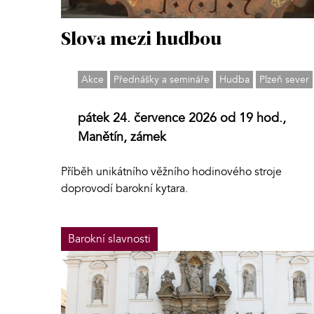
Slova mezi hudbou
Akce
Přednášky a semináře
Hudba
Plzeň sever
pátek 24. července 2026 od 19 hod.,
Manětín, zámek
Příběh unikátního věžního hodinového stroje
doprovodí barokní kytara.
Barokní slavnosti