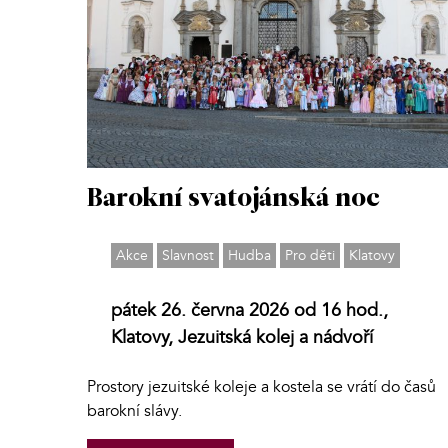
Barokní svatojánská noc
Akce
Slavnost
Hudba
Pro děti
Klatovy
pátek 26. června 2026 od 16 hod.,
Klatovy, Jezuitská kolej a nádvoří
Prostory jezuitské koleje a kostela se vrátí do časů
barokní slávy.