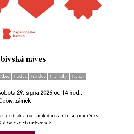
bivská náves
Akce
Hudba
Pro děti
Prohlídky
Tachov
sobota 29. srpna 2026 od 14 hod.,
Cebiv, zámek
es pod siluetou barokního zámku se promění v
iště barokních radovánek.