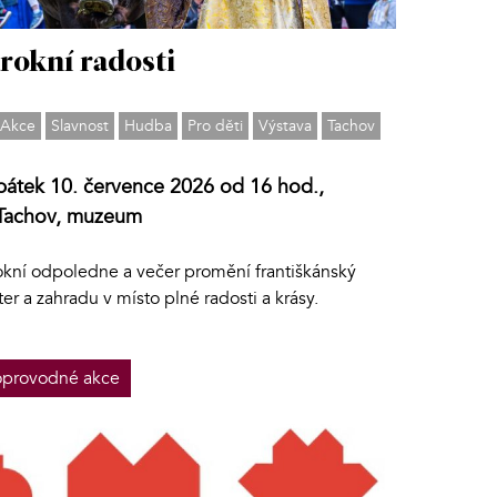
rokní radosti
Akce
Slavnost
Hudba
Pro děti
Výstava
Tachov
pátek 10. července 2026 od 16 hod.,
Tachov, muzeum
okní odpoledne a večer promění františkánský
ter a zahradu v místo plné radosti a krásy.
provodné akce