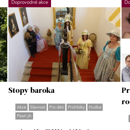
Doprovodné akce
Do
Stopy baroka
Pr
ro
Akce
Slavnost
Pro děti
Prohlídky
Hudba
Plzeň jih