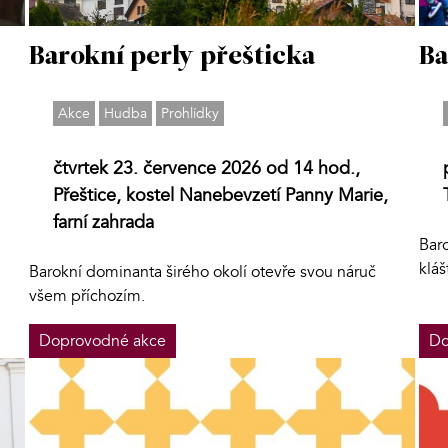
Barokní perly přešticka
Ba
Akce
Hudba
Prohlídky
čtvrtek 23. července 2026 od 14 hod.,
Přeštice, kostel Nanebevzetí Panny Marie,
farní zahrada
Bar
kláš
Barokní dominanta širého okolí otevře svou náruč
všem příchozím.
Doprovodné akce
Do