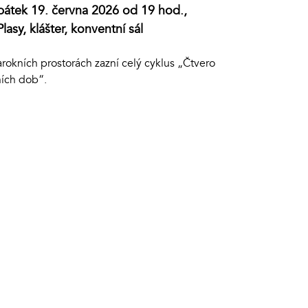
pátek 19. června 2026 od 19 hod.,
Plasy, klášter, konventní sál
rokních prostorách zazní celý cyklus „Čtvero
ních dob“.