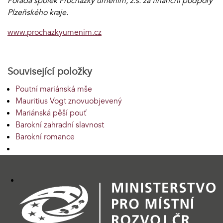
Pořádá spolek Procházky uměním, z.s. za finanční podpory
Plzeňského kraje.
www.prochazkyumenim.cz
Související položky
Poutní mariánská mše
Mauritius Vogt znovuobjevený
Mariánská pěší pouť
Barokní zahradní slavnost
Barokní romance