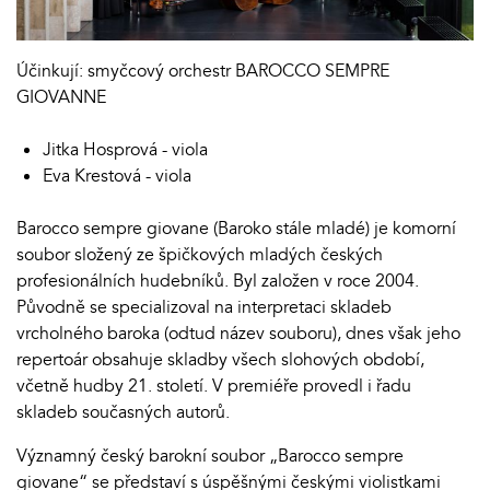
Účinkují: smyčcový orchestr BAROCCO SEMPRE
GIOVANNE
Jitka Hosprová - viola
Eva Krestová - viola
Barocco sempre giovane (Baroko stále mladé) je komorní
soubor složený ze špičkových mladých českých
profesionálních hudebníků. Byl založen v roce 2004.
Původně se specializoval na interpretaci skladeb
vrcholného baroka (odtud název souboru), dnes však jeho
repertoár obsahuje skladby všech slohových období,
včetně hudby 21. století. V premiéře provedl i řadu
skladeb současných autorů.
Významný český barokní soubor „Barocco sempre
giovane“ se představí s úspěšnými českými violistkami