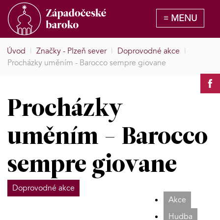
Úvod
|
Značky - Plzeň sever
|
Doprovodné akce
|
Procházky uměním - Barocco sempre giovane
Procházky
uměním - Barocco
sempre giovane
Doprovodné akce
Akce
Hudba