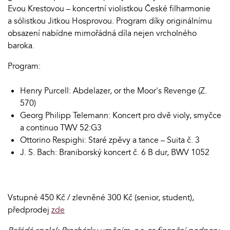
Evou Krestovou – koncertní violistkou České filharmonie
a sólistkou Jitkou Hosprovou. Program díky originálnímu
obsazení nabídne mimořádná díla nejen vrcholného
baroka.
Program:
Henry Purcell: Abdelazer, or the Moor's Revenge (Z.
570)
Georg Philipp Telemann: Koncert pro dvě violy, smyčce
a continuo TWV 52:G3
Ottorino Respighi: Staré zpěvy a tance – Suita č. 3
J. S. Bach: Braniborský koncert č. 6 B dur, BWV 1052
Vstupné 450 Kč / zlevněné 300 Kč (senior, student),
předprodej
zde