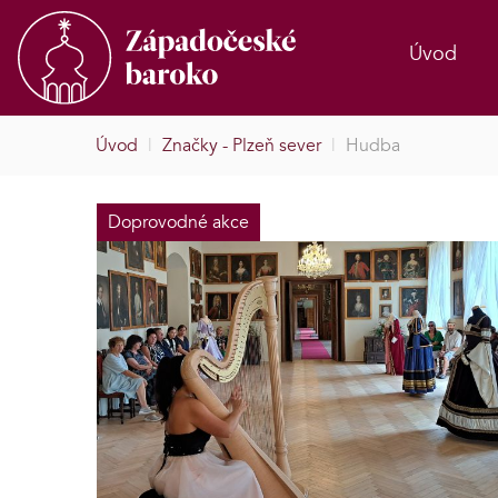
Úvod
Úvod
|
Značky - Plzeň sever
|
Hudba
Doprovodné akce