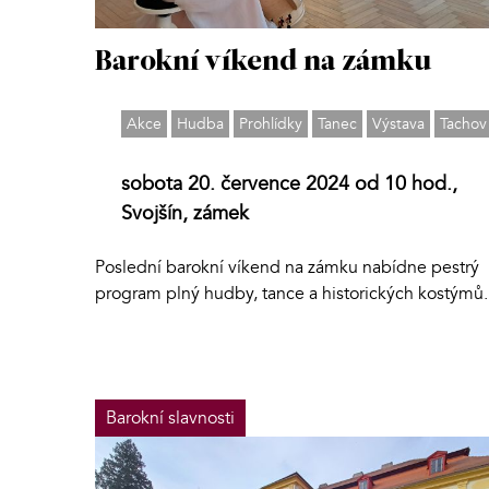
Barokní víkend na zámku
Akce
Hudba
Prohlídky
Tanec
Výstava
Tachov
sobota 20. července 2024 od 10 hod.,
Svojšín, zámek
Poslední barokní víkend na zámku nabídne pestrý
program plný hudby, tance a historických kostýmů.
Barokní slavnosti