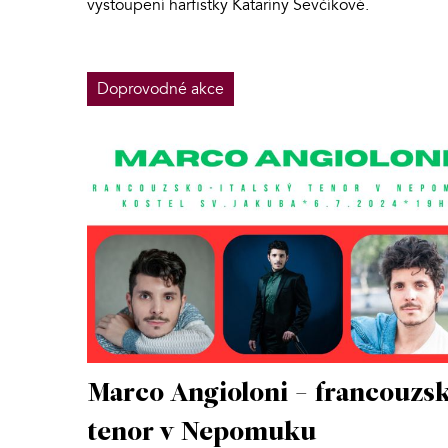
vystoupení harfistky Kataríny Ševčíkové.
Doprovodné akce
Marco Angioloni - francouzs
tenor v Nepomuku