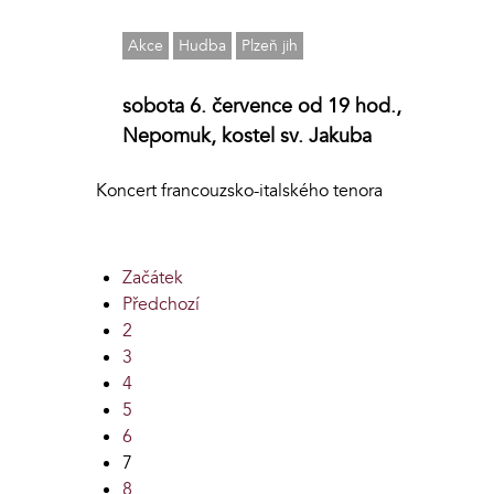
Akce
Hudba
Plzeň jih
sobota 6. července od 19 hod.,
Nepomuk, kostel sv. Jakuba
Koncert francouzsko-italského tenora
Začátek
Předchozí
2
3
4
5
6
7
8