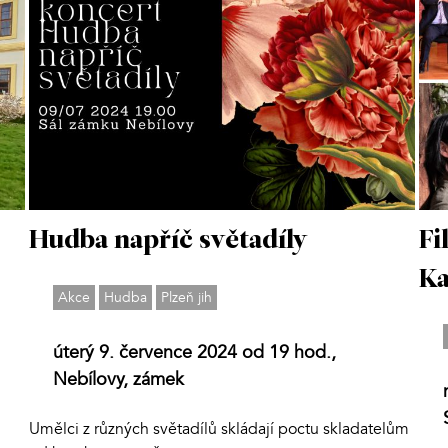
Hudba napříč světadíly
Fi
K
Akce
Hudba
Plzeň jih
úterý 9. července 2024 od 19 hod.,
Nebílovy, zámek
Umělci z různých světadílů skládají poctu skladatelům