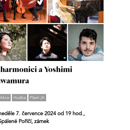
lharmonici a Yoshimi
awamura
Akce
Hudba
Plzeň jih
neděle 7. července 2024 od 19 hod.,
Spálené Poříčí, zámek