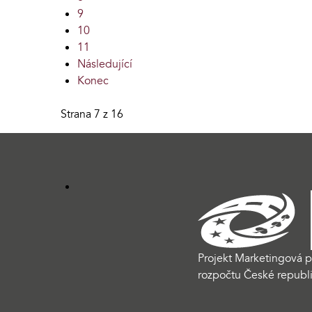
9
10
11
Následující
Konec
Strana 7 z 16
Projekt Marketingová p
rozpočtu České republi