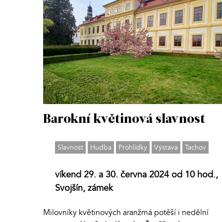
Barokní květinová slavnost
Slavnost
Hudba
Prohlídky
Výstava
Tachov
víkend 29. a 30. června 2024 od 10 hod.,
Svojšín, zámek
Milovníky květinových aranžmá potěší i nedělní