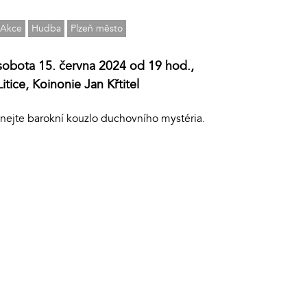
Akce
Hudba
Plzeň město
sobota 15. června 2024 od 19 hod.,
Litice, Koinonie Jan Křtitel
nejte barokní kouzlo duchovního mystéria.