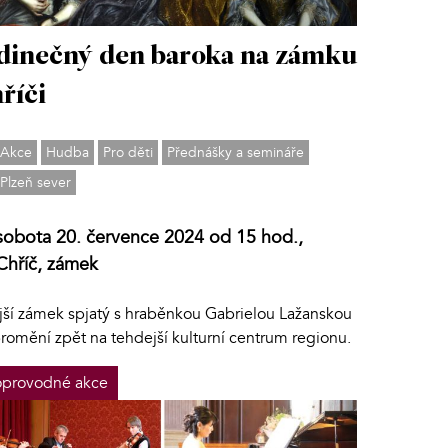
dinečný den baroka na zámku
říči
Akce
Hudba
Pro děti
Přednášky a semináře
Plzeň sever
sobota 20. července 2024 od 15 hod.,
Chříč, zámek
jší zámek spjatý s hraběnkou Gabrielou Lažanskou
promění zpět na tehdejší kulturní centrum regionu.
provodné akce