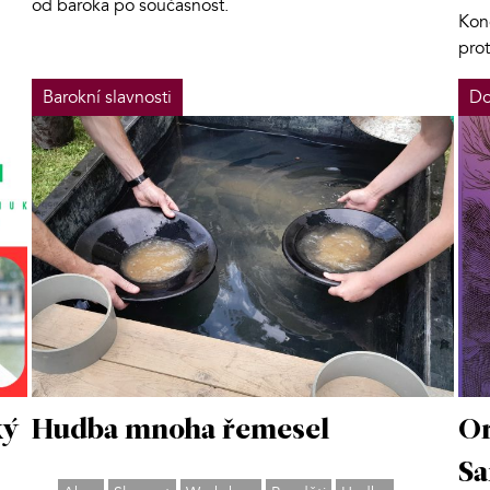
od baroka po současnost.
Kon
pro
Barokní slavnosti
Do
ký
Hudba mnoha řemesel
Or
Sa