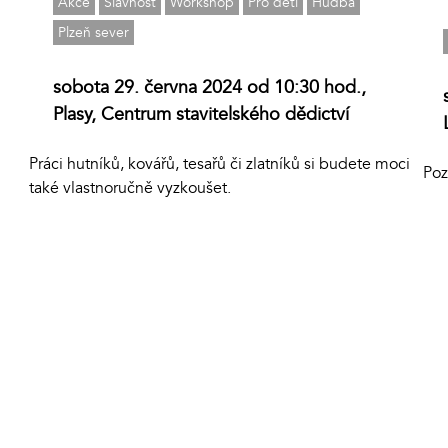
Akce
Slavnost
Workshop
Pro děti
Hudba
Plzeň sever
sobota 29. června 2024 od 10:30 hod.,
Plasy, Centrum stavitelského dědictví
Práci hutníků, kovářů, tesařů či zlatníků si budete moci
Poz
také vlastnoručně vyzkoušet.