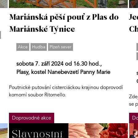
Mariánská pěší pouť z Plas do
Je
Mariánské Týnice
Ch
Akce
Hudba
Plzeň sever
sobota 7. září 2024 od 16.30 hod.,
Plasy, kostel Nanebevzetí Panny Marie
Poutnické putování cisterciáckou krajinou doprovodí
komorní soubor Ritornello.
Zde
se 
Doprovodné akce
Do