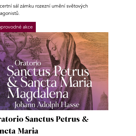
certní sál zámku rozezní umění světových
tagonistů.
provodné akce
atorio Sanctus Petrus &
ncta Maria