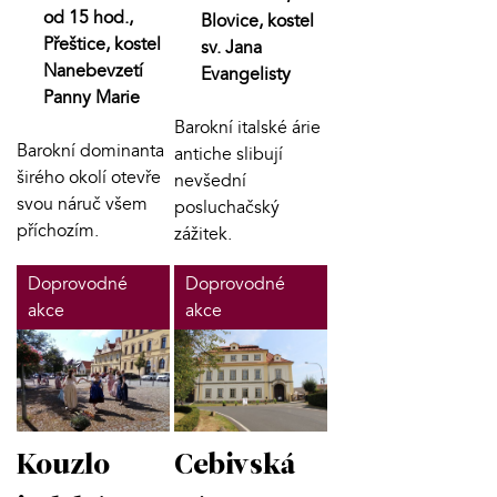
od 15 hod.,
Blovice, kostel
Přeštice, kostel
sv. Jana
Nanebevzetí
Evangelisty
Panny Marie
Barokní italské árie
Barokní dominanta
antiche slibují
širého okolí otevře
nevšední
svou náruč všem
posluchačský
příchozím.
zážitek.
Doprovodné
Doprovodné
akce
akce
Kouzlo
Cebivská