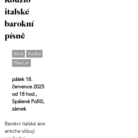
Kouzlo
italské
barokní
písně
Akce
Hudba
Plzeň jih
pátek 18.
července 2025
od 18 hod.,
Spálené Poříčí,
zámek
Barokní italské árie
antiche slibují