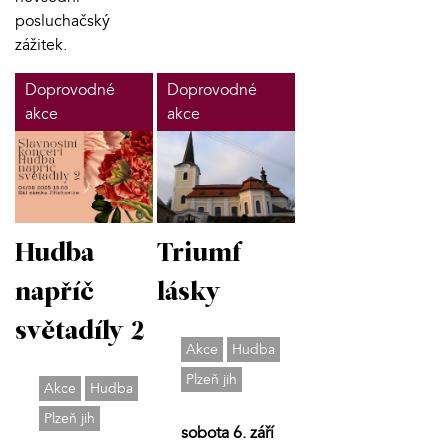
posluchačský
zážitek.
Doprovodné
Doprovodné
akce
akce
Hudba
Triumf
napříč
lásky
světadíly 2
Akce
Hudba
Plzeň jih
Akce
Hudba
Plzeň jih
sobota 6. září