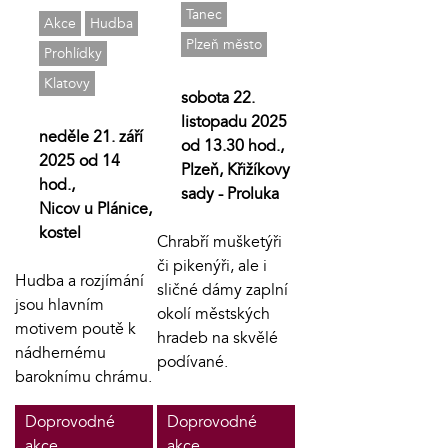
Tanec
Akce
Hudba
Plzeň město
Prohlídky
Klatovy
sobota 22.
listopadu 2025
neděle 21. září
od 13.30 hod.,
2025 od 14
Plzeň, Křižíkovy
hod.,
sady - Proluka
Nicov u Plánice,
kostel
Chrabří mušketýři
či pikenýři, ale i
Hudba a rozjímání
sličné dámy zaplní
jsou hlavním
okolí městských
motivem poutě k
hradeb na skvělé
nádhernému
podívané.
baroknímu chrámu.
Doprovodné
Doprovodné
akce
akce