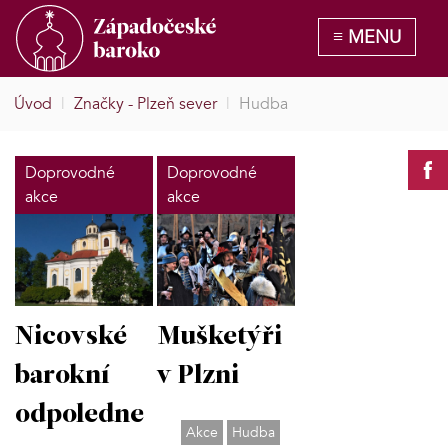
Úvod
|
Značky - Plzeň sever
|
Hudba
Doprovodné
Doprovodné
akce
akce
Nicovské
Mušketýři
barokní
v Plzni
odpoledne
Akce
Hudba