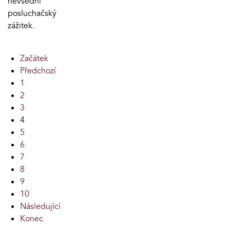
nevšední
posluchačský
zážitek.
Začátek
Předchozí
1
2
3
4
5
6
7
8
9
10
Následující
Konec