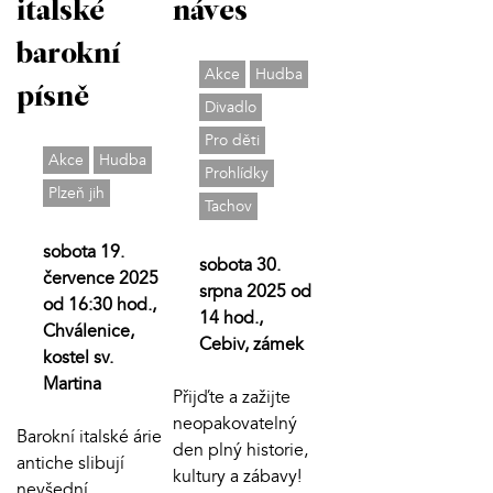
italské
náves
barokní
Akce
Hudba
písně
Divadlo
Pro děti
Akce
Hudba
Prohlídky
Plzeň jih
Tachov
sobota 19.
sobota 30.
července 2025
srpna 2025 od
od 16:30 hod.,
14 hod.,
Chválenice,
Cebiv, zámek
kostel sv.
Martina
Přijďte a zažijte
neopakovatelný
Barokní italské árie
den plný historie,
antiche slibují
kultury a zábavy!
nevšední