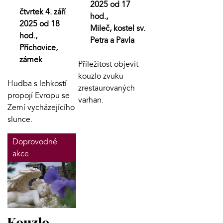
2025 od 17
čtvrtek 4. září
hod.,
2025 od 18
Mileč, kostel sv.
hod.,
Petra a Pavla
Příchovice,
zámek
Příležitost objevit
kouzlo zvuku
Hudba s lehkostí
zrestaurovaných
propojí Evropu se
varhan.
Zemí vycházejícího
slunce.
Doprovodné
akce