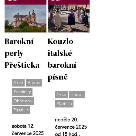
Barokní
Kouzlo
perly
italské
Přešticka
barokní
písně
Akce
Hudba
Prohlídky
Akce
Hudba
Ohňostroj
Plzeň jih
Plzeň jih
neděle 20.
sobota 12.
července 2025
července 2025
od 15 hod.,