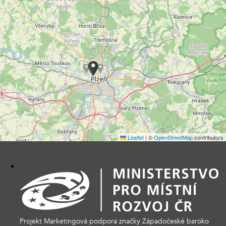
Leaflet
|
©
OpenStreetMap
contributors
Projekt Marketingová podpora značky Západočeské baroko