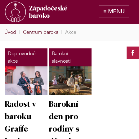
Úvod
|
Centrum baroka
|
Akce
Doprovodné
Barokní
akce
slavnosti
Radost v
Barokní
baroku -
den pro
Graffe
rodiny s