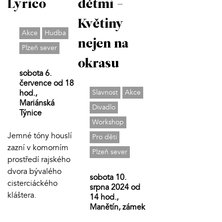
Lyrico
dětmi -
Květiny
Akce
Hudba
nejen na
Plzeň sever
okrasu
sobota 6.
července od 18
hod.,
Slavnost
Akce
Mariánská
Divadlo
Týnice
Workshop
Jemné tóny houslí
Pro děti
zazní v komorním
Plzeň sever
prostředí rajského
dvora bývalého
sobota 10.
cisterciáckého
srpna 2024 od
kláštera.
14 hod.,
Manětín, zámek