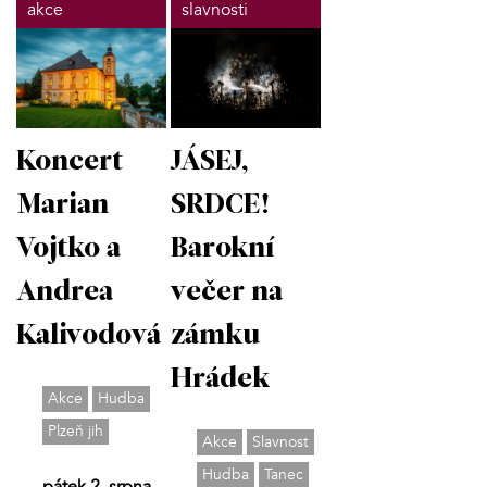
akce
slavnosti
Koncert
JÁSEJ,
Marian
SRDCE!
Vojtko a
Barokní
Andrea
večer na
Kalivodová
zámku
Hrádek
Akce
Hudba
Plzeň jih
Akce
Slavnost
Hudba
Tanec
pátek 2. srpna