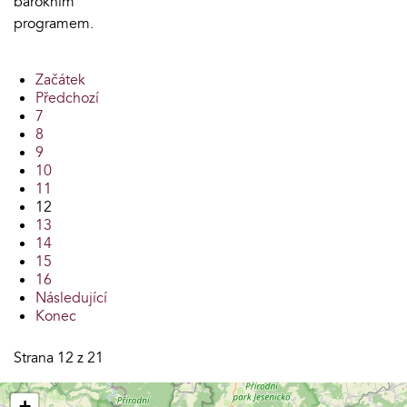
barokním
programem.
Začátek
Předchozí
7
8
9
10
11
12
13
14
15
16
Následující
Konec
Strana 12 z 21
+