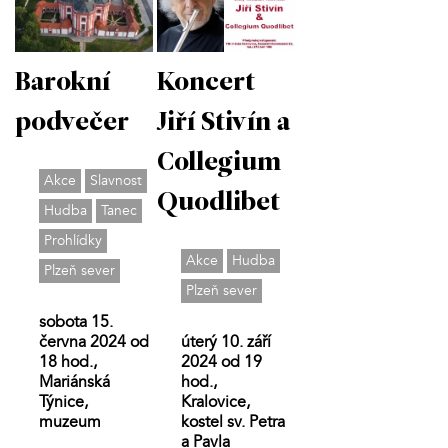
Barokní
Koncert
podvečer
Jiří Stivín a
Collegium
Akce
Slavnost
Quodlibet
Hudba
Tanec
Prohlídky
Akce
Hudba
Plzeň sever
Plzeň sever
sobota 15.
června 2024 od
úterý 10. září
18 hod.,
2024 od 19
Mariánská
hod.,
Týnice,
Kralovice,
muzeum
kostel sv. Petra
a Pavla