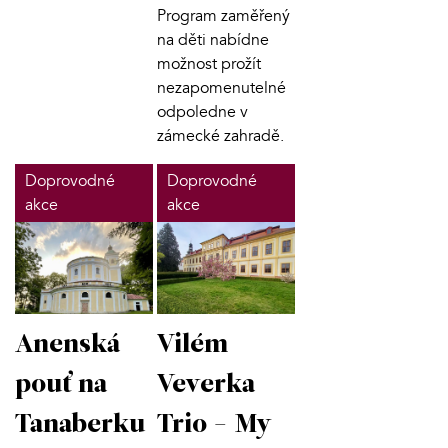
Program zaměřený
na děti nabídne
možnost prožít
nezapomenutelné
odpoledne v
zámecké zahradě.
Doprovodné
Doprovodné
akce
akce
Anenská
Vilém
pouť na
Veverka
Tanaberku
Trio - My