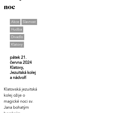
noc
Akce
Slavnost
Hudba
Divadlo
Klatovy
pátek 21.
června 2024
Klatovy,
Jezuitská kolej
a nádvoří
Klatovská jezuitská
kolej ožije o
magické noci sv.
Jana bohatým