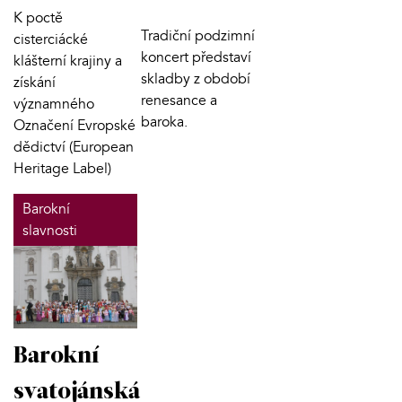
K poctě
Tradiční podzimní
cisterciácké
koncert představí
klášterní krajiny a
skladby z období
získání
renesance a
významného
baroka.
Označení Evropské
dědictví (European
Heritage Label)
Barokní
slavnosti
Barokní
svatojánská