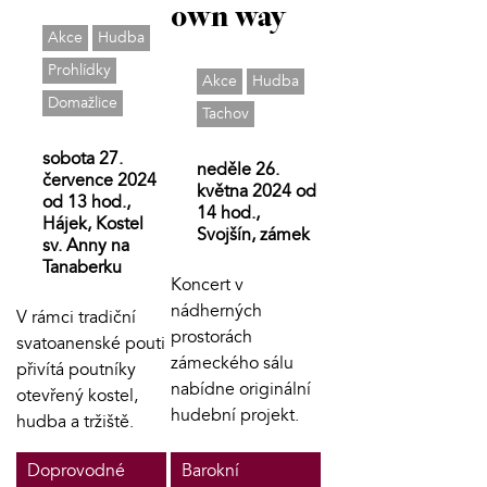
own way
Akce
Hudba
Prohlídky
Akce
Hudba
Domažlice
Tachov
sobota 27.
neděle 26.
července 2024
května 2024 od
od 13 hod.,
14 hod.,
Hájek, Kostel
Svojšín, zámek
sv. Anny na
Tanaberku
Koncert v
nádherných
V rámci tradiční
prostorách
svatoanenské pouti
zámeckého sálu
přivítá poutníky
nabídne originální
otevřený kostel,
hudební projekt.
hudba a tržiště.
Doprovodné
Barokní