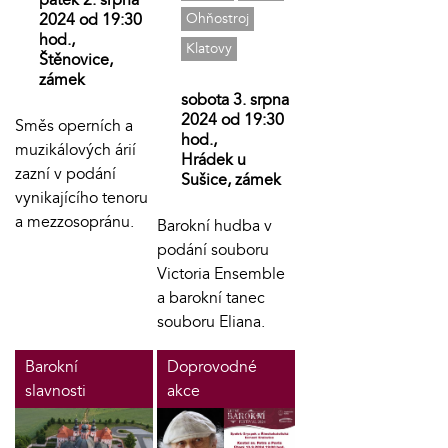
2024 od 19:30
Ohňostroj
hod.,
Klatovy
Štěnovice,
zámek
sobota 3. srpna
2024 od 19:30
Směs operních a
hod.,
muzikálových árií
Hrádek u
zazní v podání
Sušice, zámek
vynikajícího tenoru
a mezzosopránu.
Barokní hudba v
podání souboru
Victoria Ensemble
a barokní tanec
souboru Eliana.
Barokní
Doprovodné
slavnosti
akce