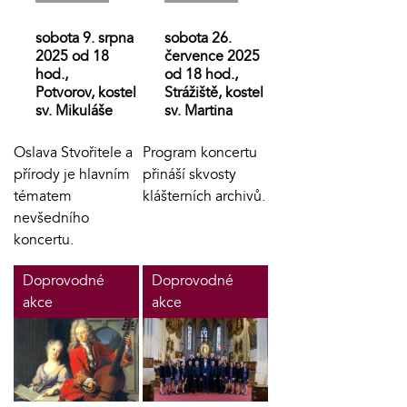
sobota 9. srpna
sobota 26.
2025 od 18
července 2025
hod.,
od 18 hod.,
Potvorov, kostel
Strážiště, kostel
sv. Mikuláše
sv. Martina
Oslava Stvořitele a
Program koncertu
přírody je hlavním
přináší skvosty
tématem
klášterních archivů.
nevšedního
koncertu.
Doprovodné
Doprovodné
akce
akce