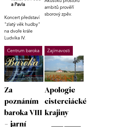
Akustiku prostoru
a Pavla
ambitů prověří
sborový zpěv.
Koncert představí
"zlatý věk hudby"
na dvoře krále
Ludvíka IV.
Centrum baroka
Zajímavosti
Za
Apologie
poznáním
cisterciácké
baroka VIII
krajiny
- jarní