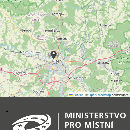
Leaflet
|
©
OpenStreetMap
contributors