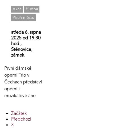
Akce
Hudba
Plzeň město
středa 6. srpna
2025 od 19:30
hod.,
Štěnovice,
zámek
První dámské
operní Trio v
Čechách představí
operní i
muzikálové árie.
Začátek
Předchozí
3