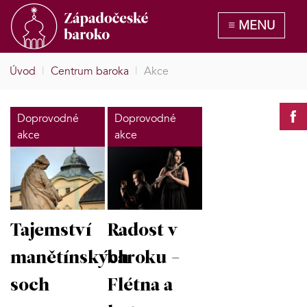
Úvod
|
Centrum baroka
|
Akce
Doprovodné
Doprovodné
akce
akce
Tajemství
Radost v
manětínských
baroku -
soch
Flétna a