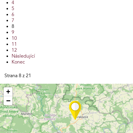
4
5
6
7
8
9
10
11
12
Následující
Konec
Strana 8 z 21
+
−