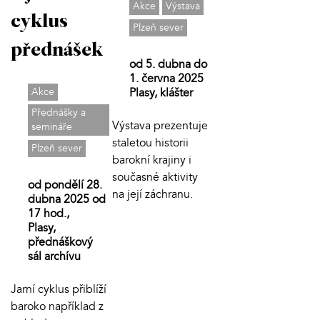
Akce
Výstava
cyklus
Plzeň sever
přednášek
od 5. dubna do
1. června 2025
Akce
Plasy, klášter
Přednášky a
Výstava prezentuje
semináře
staletou historii
Plzeň sever
barokní krajiny i
současné aktivity
od pondělí 28.
na její záchranu.
dubna 2025 od
17 hod.,
Plasy,
přednáškový
sál archívu
Jarní cyklus přiblíží
baroko například z