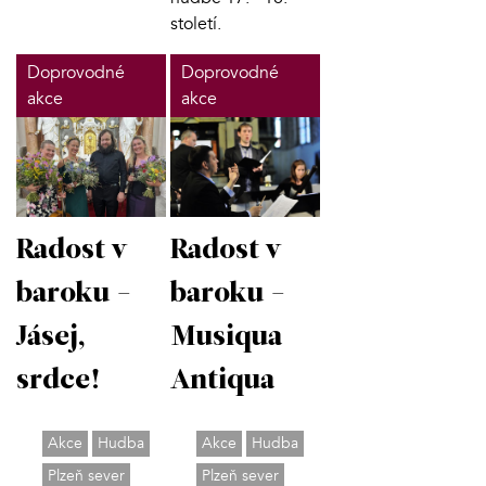
století.
Doprovodné
Doprovodné
akce
akce
Radost v
Radost v
baroku -
baroku -
Jásej,
Musiqua
srdce!
Antiqua
Akce
Hudba
Akce
Hudba
Plzeň sever
Plzeň sever