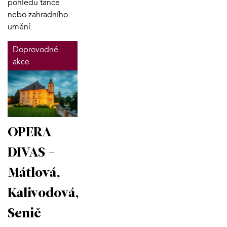
pohledu tance
nebo zahradního
umění.
Doprovodné
akce
OPERA
DIVAS -
Mátlová,
Kalivodová,
Senič