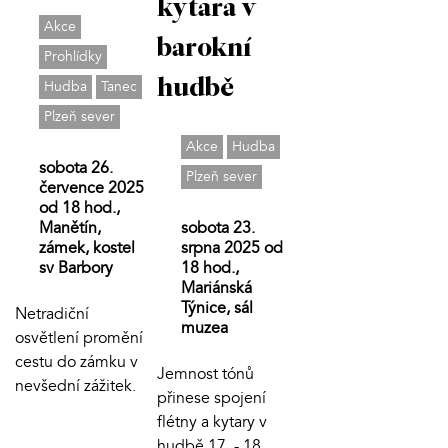
kytara v
Akce
barokní
Prohlídky
hudbě
Hudba
Tanec
Plzeň sever
Akce
Hudba
sobota 26.
Plzeň sever
července 2025
od 18 hod.,
Manětín,
sobota 23.
zámek, kostel
srpna 2025 od
sv Barbory
18 hod.,
Mariánská
Týnice, sál
Netradiční
muzea
osvětlení promění
cestu do zámku v
Jemnost tónů
nevšední zážitek.
přinese spojení
flétny a kytary v
hudbě 17. - 18.