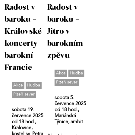
Radost v
Radost v
baroku -
baroku -
Jitro v
Královské
barokním
koncerty
zpěvu
barokní
Francie
Akce
Hudba
Plzeň sever
Akce
Hudba
Plzeň sever
sobota 5.
července 2025
od 18 hod.,
sobota 19.
Mariánská
července 2025
Týnice, ambit
od 18 hod.,
Kralovice,
kostel sv. Petra