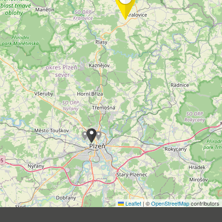
Leaflet
|
©
OpenStreetMap
contributors