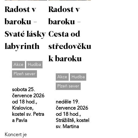
Radost v
Radost v
baroku -
baroku -
Svaté lásky
Cesta od
labyrinth
středověku
k baroku
Akce
Hudba
Plzeň sever
Akce
Hudba
Plzeň sever
sobota 25.
července 2026
od 18 hod.,
neděle 19.
Kralovice,
července 2026
kostel sv. Petra
od 18 hod.,
a Pavla
Strážiště, kostel
sv. Martina
Koncert je