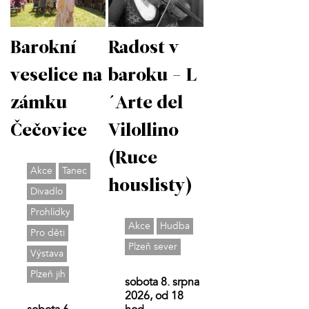
Barokní
Radost v
veselice na
baroku - L
zámku
´Arte del
Čečovice
Vilollino
(Ruce
Akce
Tanec
houslisty)
Divadlo
Prohlídky
Akce
Hudba
Pro děti
Plzeň sever
Výstava
Plzeň jih
sobota 8. srpna
2026, od 18