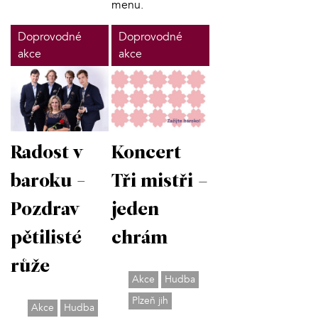
menu.
Doprovodné
Doprovodné
akce
akce
Radost v
Koncert
baroku -
Tři mistři –
Pozdrav
jeden
pětilisté
chrám
růže
Akce
Hudba
Plzeň jih
Akce
Hudba