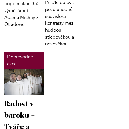
Přijďte objevit
připomínkou 350.
pozoruhodné
výročí úmrtí
souvislosti i
Adama Michny z
kontrasty mezi
Otradovic.
hudbou
středověkou a
novověkou.
Doprovodné
akce
Radost v
baroku -
Tváře a