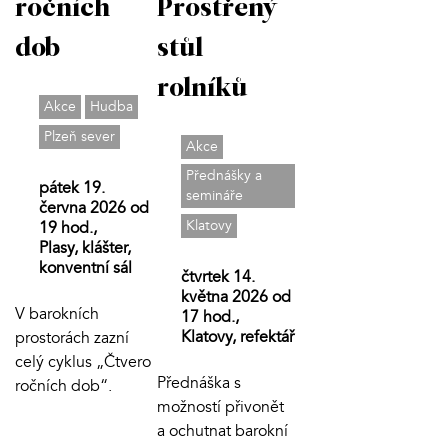
ročních
Prostřený
dob
stůl
rolníků
Akce
Hudba
Plzeň sever
Akce
Přednášky a
pátek 19.
semináře
června 2026 od
Klatovy
19 hod.,
Plasy, klášter,
konventní sál
čtvrtek 14.
května 2026 od
V barokních
17 hod.,
Klatovy, refektář
prostorách zazní
celý cyklus „Čtvero
Přednáška s
ročních dob“.
možností přivonět
a ochutnat barokní