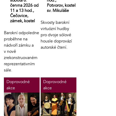
sobota 6.
hod.,
června 2026 od
Potvorov, kostel
11 a 13 hod.,
sv. Mikuláše
Čečovice,
zámek, kostel
Skvosty barokní
virtuózní hudby
Barokní odpoledne
pro dvoje sólové
proběhne na
housle doprovází
nádvoří zámku a
autorské čtení.
v nově
zrekonstruovaném
reprezentativním
sále.
Doprovodné
Doprovodné
akce
akce