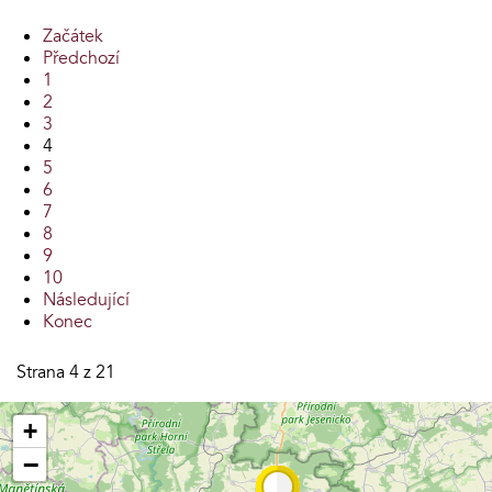
Začátek
Předchozí
1
2
3
4
5
6
7
8
9
10
Následující
Konec
Strana 4 z 21
+
−