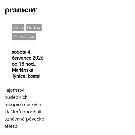
prameny
Akce
Hudba
Plzeň sever
sobota 4.
července 2026
od 18 hod.,
Mariánská
Týnice, kostel
Tajemství
hudebních
rukopisů českých
klášterů poodhalí
uznávané pěvecké
těleso.