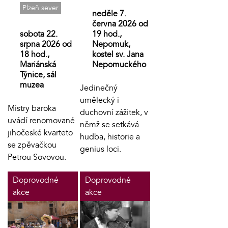
Plzeň sever
neděle 7.
června 2026 od
sobota 22.
19 hod.,
srpna 2026 od
Nepomuk,
18 hod.,
kostel sv. Jana
Mariánská
Nepomuckého
Týnice, sál
muzea
Jedinečný
umělecký i
Mistry baroka
duchovní zážitek, v
uvádí renomované
němž se setkává
jihočeské kvarteto
hudba, historie a
se zpěvačkou
genius loci.
Petrou Sovovou.
Doprovodné
Doprovodné
akce
akce