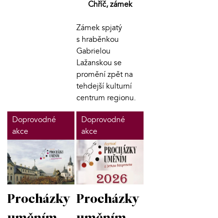
Chříč, zámek
Zámek spjatý
s hraběnkou
Gabrielou
Lažanskou se
promění zpět na
tehdejší kulturní
centrum regionu.
Doprovodné
Doprovodné
akce
akce
Procházky
Procházky