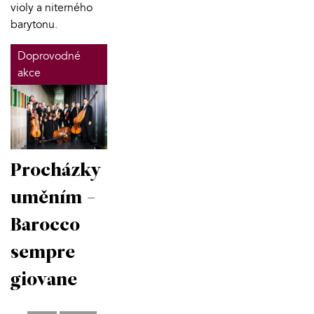
violy a niterného
barytonu.
Doprovodné
akce
Procházky
uměním -
Barocco
sempre
giovane