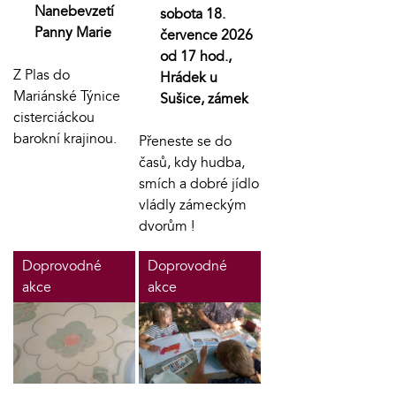
Nanebevzetí
sobota 18.
Panny Marie
července 2026
od 17 hod.,
Z Plas do
Hrádek u
Mariánské Týnice
Sušice, zámek
cisterciáckou
barokní krajinou.
Přeneste se do
časů, kdy hudba,
smích a dobré jídlo
vládly zámeckým
dvorům !
Doprovodné
Doprovodné
akce
akce