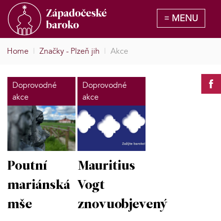
Home
|
Značky - Plzeň jih
|
Akce
Doprovodné
Doprovodné
akce
akce
Poutní
Mauritius
mariánská
Vogt
mše
znovuobjevený