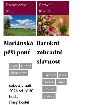
Doprovodné
Barokní
akce
slavnosti
Mariánská
Barokní
pěší pouť
zahradní
slavnost
Akce
Hudba
Plzeň sever
Slavnost
Akce
Hudba
Tanec
sobota 5. září
Pro děti
2026 od 16.30
Klatovy
hod.,
Plasy, kostel