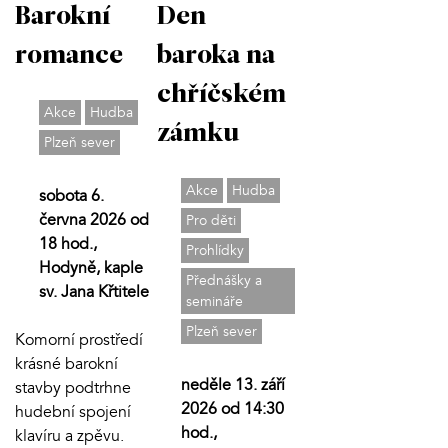
Barokní
Den
romance
baroka na
chříčském
Akce
Hudba
zámku
Plzeň sever
Akce
Hudba
sobota 6.
června 2026 od
Pro děti
18 hod.,
Prohlídky
Hodyně, kaple
Přednášky a
sv. Jana Křtitele
semináře
Plzeň sever
Komorní prostředí
krásné barokní
neděle 13. září
stavby podtrhne
2026 od 14:30
hudební spojení
hod.,
klavíru a zpěvu.