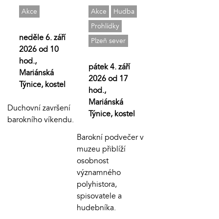
Akce
Akce
Hudba
Prohlídky
neděle 6. září
Plzeň sever
2026 od 10
hod.,
pátek 4. září
Mariánská
2026 od 17
Týnice, kostel
hod.,
Mariánská
Duchovní završení
Týnice, kostel
barokního víkendu.
Barokní podvečer v
muzeu přiblíží
osobnost
významného
polyhistora,
spisovatele a
hudebníka.