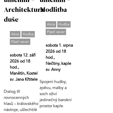
uměním -
uměním -
Modlitba
Architektura
duše
Akce
Hudba
Plzeň sever
Akce
Hudba
Plzeň sever
sobota 1. srpna
2026 od 18
sobota 12. září
hod.,
2026 od 18
Nečtiny, kaple
hod.,
sv. Anny
Manětín, Kostel
sv. Jana Křtitele
Spojení hudby,
zpěvu, malby a
Dialog tří
soch oživí
rovnocenných
jedinečný barokní
hlasů – královského
prostor kaple.
nástroje, ušlechtilé