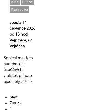
Akce
Hudba
Plzeň sever
sobota 11
července 2026
od 18 hod.,
Vejprnice, sv.
Vojtěcha
Spojení mladých
hudebníků a
úspěšných
violistek přinese
ojedinělý zážitek.
Start
Zurück
1