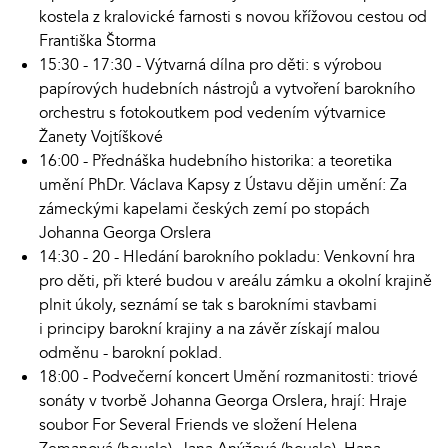
kostela z kralovické farnosti s novou křížovou cestou od
Františka Štorma
15:30 - 17:30 - Výtvarná dílna pro děti: s výrobou
papírových hudebních nástrojů a vytvoření barokního
orchestru s fotokoutkem pod vedením výtvarnice
Žanety Vojtíškové
16:00 - Přednáška hudebního historika: a teoretika
umění PhDr. Václava Kapsy z Ústavu dějin umění: Za
zámeckými kapelami českých zemí po stopách
Johanna Georga Orslera
14:30 - 20 - Hledání barokního pokladu: Venkovní hra
pro děti, při které budou v areálu zámku a okolní krajině
plnit úkoly, seznámí se tak s barokními stavbami
i principy barokní krajiny a na závěr získají malou
odměnu - barokní poklad.
18:00 - Podvečerní koncert Umění rozmanitosti: triové
sonáty v tvorbě Johanna Georga Orslera, hrají: Hraje
soubor For Several Friends ve složení Helena