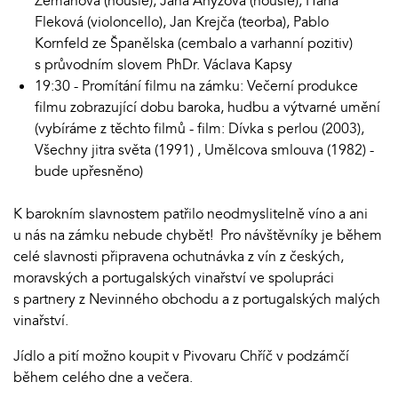
Zemanová (housle), Jana Anýžová (housle), Hana
Fleková (violoncello), Jan Krejča (teorba), Pablo
Kornfeld ze Španělska (cembalo a varhanní pozitiv)
s průvodním slovem PhDr. Václava Kapsy
19:30 - Promítání filmu na zámku: Večerní produkce
filmu zobrazující dobu baroka, hudbu a výtvarné umění
(vybíráme z těchto filmů - film: Dívka s perlou (2003),
Všechny jitra světa (1991) , Umělcova smlouva (1982) -
bude upřesněno)
K barokním slavnostem patřilo neodmyslitelně víno a ani
u nás na zámku nebude chybět! Pro návštěvníky je během
celé slavnosti připravena ochutnávka z vín z českých,
moravských a portugalských vinařství ve spolupráci
s partnery z Nevinného obchodu a z portugalských malých
vinařství.
Jídlo a pití možno koupit v Pivovaru Chříč v podzámčí
během celého dne a večera.