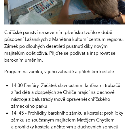
Chříčské panství na severním plzeňsku tvořilo v době
působení Lažanských z Manětína kulturní centrum regionu.
Zámek po dlouhých desetiletí pustnutí díky novým
majitelům opět ožívá. Přijďte se podívat a inspirovat se
barokním uměním.
Program na zámku, v jeho zahradě a přilehlém kostele:
14:30 Fanfáry: Začátek slavnostními fanfárami trubačů
z řad dětí a dospělých ze Chříče hrající na dechové
nástroje z balustrády (nově opravené) chříčského
zámeckého parku
14: 45 - Prohlídky barokního zámku a kostela: prohlídky
zámku se současným majitelem Matějem Chytilem
a prohlídky kostela z některým z duchovních správců