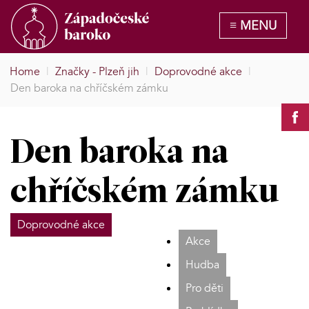
Home
|
Značky - Plzeň jih
|
Doprovodné akce
|
Den baroka na chříčském zámku
Den baroka na
chříčském zámku
Doprovodné akce
Akce
Hudba
Pro děti