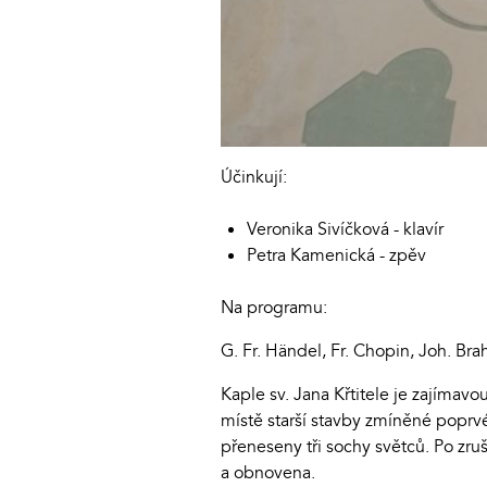
Účinkují:
Veronika Sivíčková - klavír
Petra Kamenická - zpěv
Na programu:
G. Fr. Händel, Fr. Chopin, Joh. Brah
Kaple sv. Jana Křtitele je zajímav
místě starší stavby zmíněné poprvé
přeneseny tři sochy světců. Po zru
a obnovena.