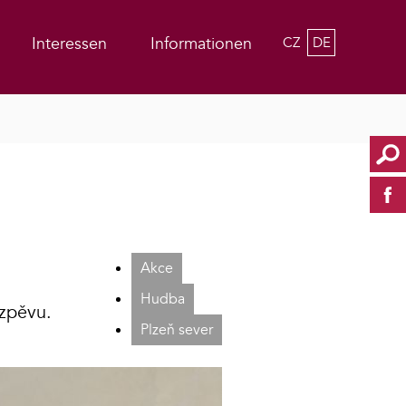
Interessen
Informationen
CZ
DE
Akce
Hudba
 zpěvu.
Plzeň sever