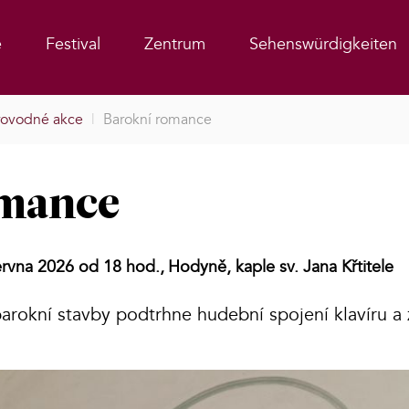
e
Festival
Zentrum
Sehenswürdigkeiten
ovodné akce
|
Barokní romance
omance
ervna 2026 od 18 hod.,
Hodyně, kaple sv. Jana Křtitele
arokní stavby podtrhne hudební spojení klavíru a