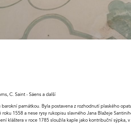
ms, C. Saint - Säens a další
ou barokní památkou. Byla postavena z rozhodnutí plaského opat
 roku 1558 a nese rysy rukopisu slavného Jana Blažeje Santiniho 
šení kláštera v roce 1785 sloužila kaple jako kontribuční sýpka,