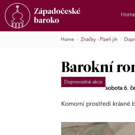
Hom
Home
|
Značky - Plzeň jih
|
Dopr
Barokní r
Doprovodné akce
sobota 6. č
Komorní prostředí krásné b