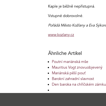
Kaple je běžně nepřístupná.
Vstupné dobrovolné.
Pořádá Město Kožlany a Eva Sýkoro
www.kozlany.cz
Ähnliche Artikel
Poutní mariánská mše
Mauritius Vogt znovuobjevený
Mariánská pěší pouť
Barokní zahradní slavnost
Den baroka na chříčském zámku