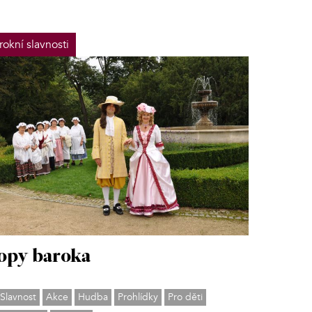
rokní slavnosti
opy baroka
Slavnost
Akce
Hudba
Prohlídky
Pro děti