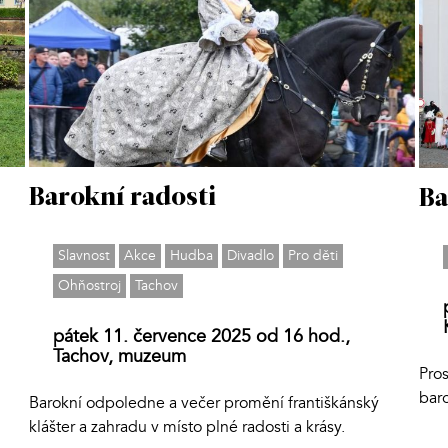
Barokní radosti
Ba
Slavnost
Akce
Hudba
Divadlo
Pro děti
Ohňostroj
Tachov
pátek 11. července 2025 od 16 hod.,
Tachov, muzeum
Pros
baro
Barokní odpoledne a večer promění františkánský
klášter a zahradu v místo plné radosti a krásy.