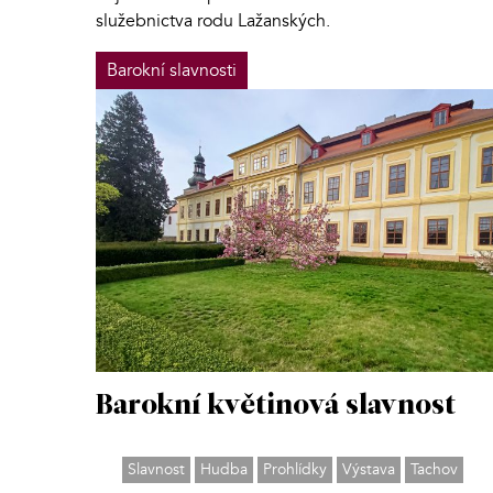
služebnictva rodu Lažanských.
Barokní slavnosti
Barokní květinová slavnost
Slavnost
Hudba
Prohlídky
Výstava
Tachov