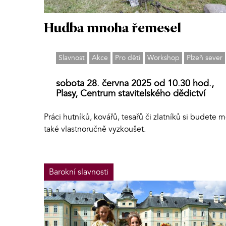
Hudba mnoha řemesel
Slavnost
Akce
Pro děti
Workshop
Plzeň sever
sobota 28. června 2025 od 10.30 hod.,
Plasy, Centrum stavitelského dědictví
Práci hutníků, kovářů, tesařů či zlatníků si budete m
také vlastnoručně vyzkoušet.
Barokní slavnosti