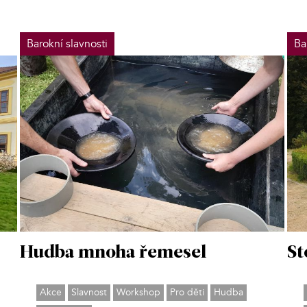
Barokní slavnosti
Ba
St
Hudba mnoha řemesel
Akce
Slavnost
Workshop
Pro děti
Hudba