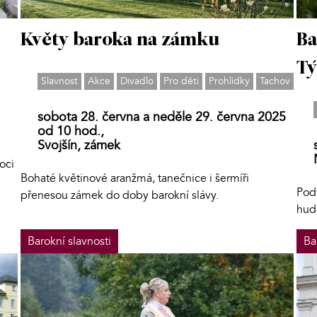
Ba
Květy baroka na zámku
Tý
Slavnost
Akce
Divadlo
Pro děti
Prohlídky
Tachov
sobota 28. června a neděle 29. června 2025
od 10 hod.,
Svojšín, zámek
oci
Bohaté květinové aranžmá, tanečnice i šermíři
Pod
přenesou zámek do doby barokní slávy.
hud
Barokní slavnosti
Ba