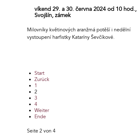
víkend 29. a 30. června 2024 od 10 hod.,
Svojšín, zámek
Milovníky květinových aranžmá potěší i nedělní
vystoupení harfistky Kataríny Ševčíkové.
Start
Zurück
1
2
3
4
Weiter
Ende
Seite 2 von 4