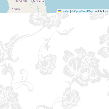
Leaflet
|
©
OpenStreetMap
contributors