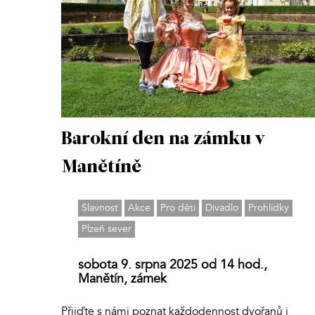
Barokní den na zámku v
Manětíně
Slavnost
Akce
Pro děti
Divadlo
Prohlídky
Plzeň sever
sobota 9. srpna 2025 od 14 hod.,
Manětín, zámek
Přijďte s námi poznat každodennost dvořanů i