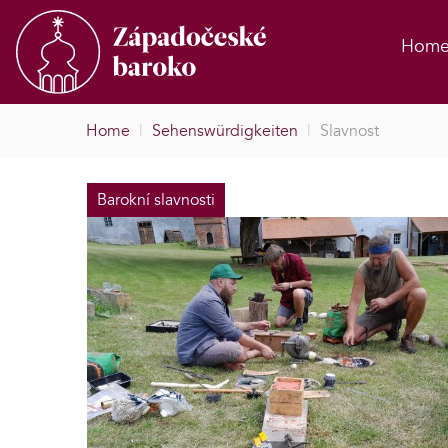
Hom
Home
|
Sehenswürdigkeiten
|
Slavnost
Barokní slavnosti