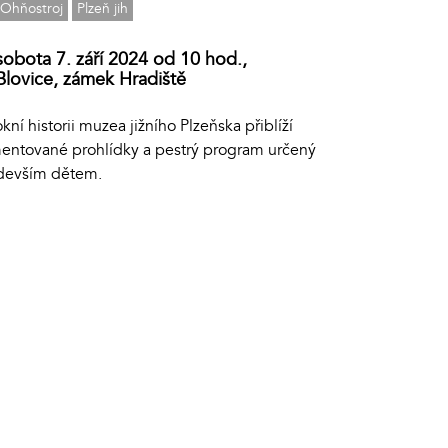
Ohňostroj
Plzeň jih
sobota 7. září 2024 od 10 hod.,
Blovice, zámek Hradiště
kní historii muzea jižního Plzeňska přiblíží
entované prohlídky a pestrý program určený
devším dětem.