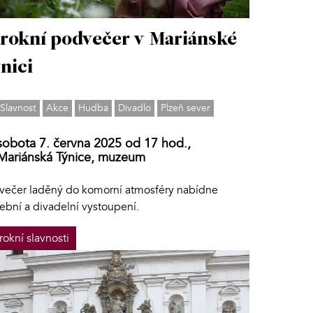
rokní podvečer v Mariánské
nici
Slavnost
Akce
Hudba
Divadlo
Plzeň sever
sobota 7. června 2025 od 17 hod.,
Mariánská Týnice, muzeum
večer laděný do komorní atmosféry nabídne
ební a divadelní vystoupení.
rokní slavnosti