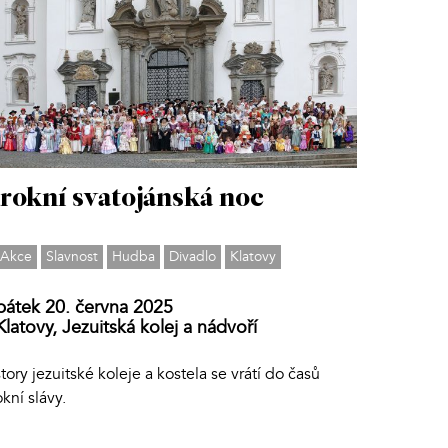
rokní svatojánská noc
Akce
Slavnost
Hudba
Divadlo
Klatovy
pátek 20. června 2025
Klatovy, Jezuitská kolej a nádvoří
tory jezuitské koleje a kostela se vrátí do časů
kní slávy.