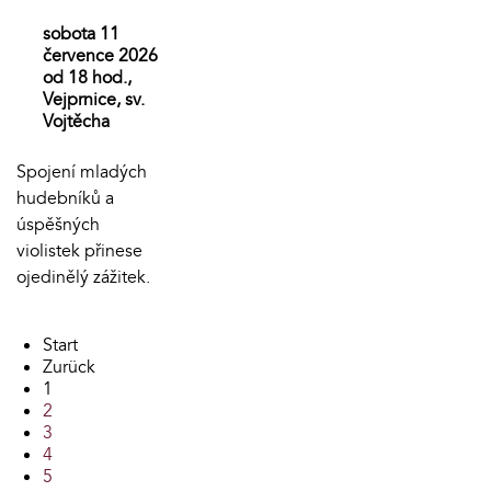
sobota 11
července 2026
od 18 hod.,
Vejprnice, sv.
Vojtěcha
Spojení mladých
hudebníků a
úspěšných
violistek přinese
ojedinělý zážitek.
Start
Zurück
1
2
3
4
5