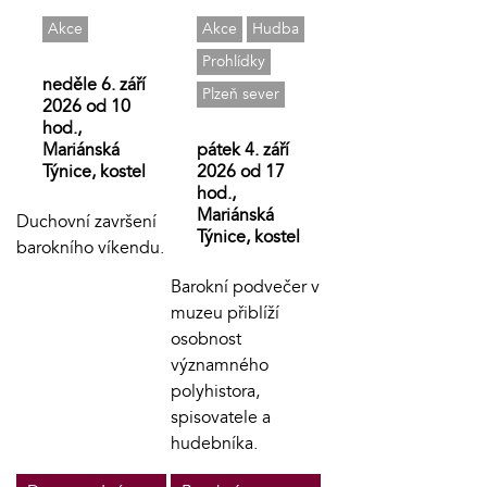
Akce
Akce
Hudba
Prohlídky
neděle 6. září
Plzeň sever
2026 od 10
hod.,
Mariánská
pátek 4. září
Týnice, kostel
2026 od 17
hod.,
Mariánská
Duchovní završení
Týnice, kostel
barokního víkendu.
Barokní podvečer v
muzeu přiblíží
osobnost
významného
polyhistora,
spisovatele a
hudebníka.