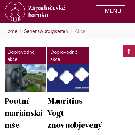
Home
|
Sehenswürdigkeiten
|
Akce
Doprovodné
Doprovodné
akce
akce
Poutní
Mauritius
mariánská
Vogt
mše
znovuobjevený