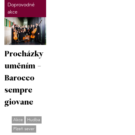
Doprovodné
akce
Procházky
uměním -
Barocco
sempre
giovane
Akce
Hudba
Plzeň sever