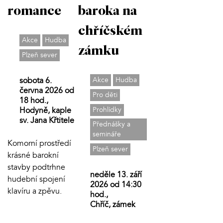
romance
baroka na
chříčském
Akce
Hudba
zámku
Plzeň sever
sobota 6.
Akce
Hudba
června 2026 od
Pro děti
18 hod.,
Hodyně, kaple
Prohlídky
sv. Jana Křtitele
Přednášky a
semináře
Komorní prostředí
Plzeň sever
krásné barokní
stavby podtrhne
neděle 13. září
hudební spojení
2026 od 14:30
klavíru a zpěvu.
hod.,
Chříč, zámek