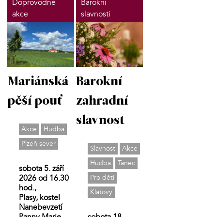
Doprovodné
Barokní
akce
slavnosti
Mariánská
Barokní
pěší pouť
zahradní
slavnost
Akce
Hudba
Plzeň sever
Slavnost
Akce
Hudba
Tanec
sobota 5. září
2026 od 16.30
Pro děti
hod.,
Klatovy
Plasy, kostel
Nanebevzetí