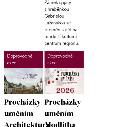
Zámek spjatý
s hraběnkou
Gabrielou
Lažanskou se
promění zpět na
tehdejší kulturní
centrum regionu.
Doprovodné
Doprovodné
akce
akce
Procházky
Procházky
uměním -
uměním -
Modlitba
Architektura