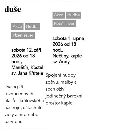
duše
Akce
Hudba
Plzeň sever
Akce
Hudba
Plzeň sever
sobota 1. srpna
2026 od 18
hod.,
sobota 12. září
Nečtiny, kaple
2026 od 18
sv. Anny
hod.,
Manětín, Kostel
sv. Jana Křtitele
Spojení hudby,
zpěvu, malby a
Dialog tří
soch oživí
rovnocenných
jedinečný barokní
hlasů – královského
prostor kaple.
nástroje, ušlechtilé
violy a niterného
barytonu.