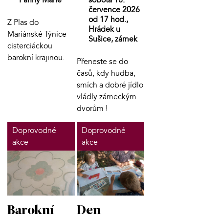
Panny Marie
sobota 18.
července 2026
od 17 hod.,
Z Plas do
Hrádek u
Mariánské Týnice
Sušice, zámek
cisterciáckou
barokní krajinou.
Přeneste se do
časů, kdy hudba,
smích a dobré jídlo
vládly zámeckým
dvorům !
Doprovodné
Doprovodné
akce
akce
Barokní
Den