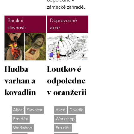
odpoledne v
zámecké zahradě.
Barokní
Doprovodné
slavnosti
akce
Hudba
Loutkové
varhan a
odpoledne
kovadlin
v oranžerii
Akce
Slavnost
Akce
Divadlo
Pro děti
Workshop
Workshop
Pro děti