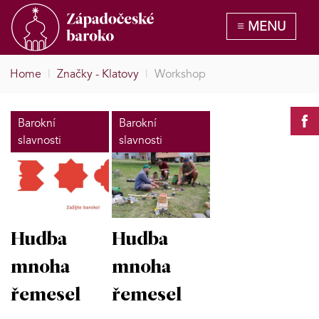
Home
|
Značky - Klatovy
|
Workshop
Barokní
Barokní
slavnosti
slavnosti
Hudba
Hudba
mnoha
mnoha
řemesel
řemesel