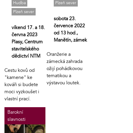
Hudba
Plzeň sever
Plzeň sever
sobota 23.
července 2022
víkend 17. a 18.
od 13 hod.,
června 2023
Manětín, zámek
Plasy, Centrum
stavitelského
Oranžerie a
dědictví NTM
zámecká zahrada
ožijí pohádkovou
Cestu kovů od
tematikou a
"kamene" ke
výstavou loutek.
kováři si budete
moci vyzkoušet i
vlastní prací.
Barokní
slavnosti