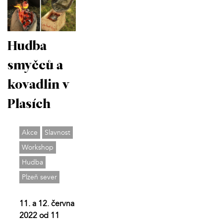
Hudba
smyčců a
kovadlin v
Plasích
Akce
Slavnost
Workshop
Hudba
Plzeň sever
11. a 12. června
2022 od 11