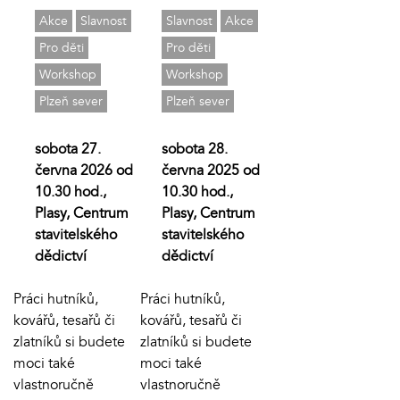
Akce
Slavnost
Slavnost
Akce
Pro děti
Pro děti
Workshop
Workshop
Plzeň sever
Plzeň sever
sobota 27.
sobota 28.
června 2026 od
června 2025 od
10.30 hod.,
10.30 hod.,
Plasy, Centrum
Plasy, Centrum
stavitelského
stavitelského
dědictví
dědictví
Práci hutníků,
Práci hutníků,
kovářů, tesařů či
kovářů, tesařů či
zlatníků si budete
zlatníků si budete
moci také
moci také
vlastnoručně
vlastnoručně