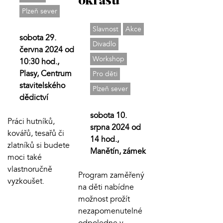
okrasu
Plzeň sever
Slavnost
Akce
sobota 29.
Divadlo
června 2024 od
Workshop
10:30 hod.,
Plasy, Centrum
Pro děti
stavitelského
Plzeň sever
dědictví
sobota 10.
Práci hutníků,
srpna 2024 od
kovářů, tesařů či
14 hod.,
zlatníků si budete
Manětín, zámek
moci také
vlastnoručně
Program zaměřený
vyzkoušet.
na děti nabídne
možnost prožít
nezapomenutelné