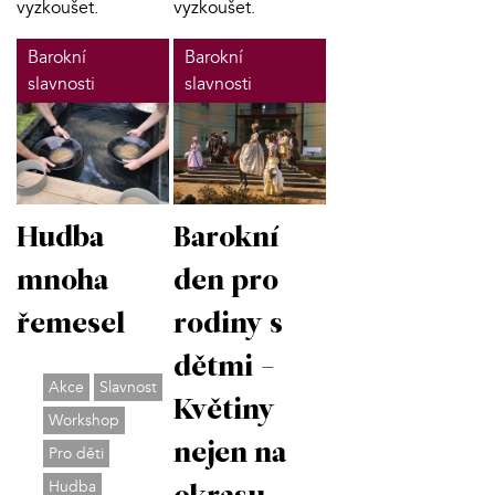
vyzkoušet.
vyzkoušet.
Barokní
Barokní
slavnosti
slavnosti
Hudba
Barokní
mnoha
den pro
řemesel
rodiny s
dětmi -
Akce
Slavnost
Květiny
Workshop
nejen na
Pro děti
Hudba