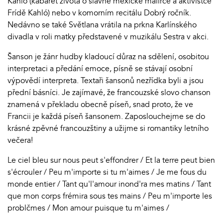
Kahló (kabaret života o slavné mexické malířce a aktivistce
Frídě Kahló) nebo v komorním recitálu Dobrý ročník.
Nedávno se také Světlana vrátila na prkna Karlínského
divadla v roli matky představené v muzikálu Sestra v akci.
Šanson je žánr hudby kladoucí důraz na sdělení, osobitou
interpretaci a předání emoce, písně se stávají osobní
výpovědí interpreta. Textaři šansonů nezřídka byli a jsou
přední básníci. Je zajímavé, že francouzské slovo chanson
znamená v překladu obecně píseň, snad proto, že ve
Francii je každá píseň šansonem. Zaposlouchejme se do
krásné zpěvné francouzštiny a užijme si romantiky letního
večera!
Le ciel bleu sur nous peut s'effondrer / Et la terre peut bien
s'écrouler / Peu m'importe si tu m'aimes / Je me fous du
monde entier / Tant qu'l'amour inond'ra mes matins / Tant
que mon corps frémira sous tes mains / Peu m'importe les
problčmes / Mon amour puisque tu m'aimes /