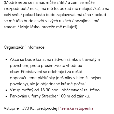
(Modré nebe se na nás může zřítit / a zem se může
i rozpadnout / nezajímá mě to, pokud mě miluješ /kašlu na
celý svět / pokud láska bude zaplavovat má rána / pokud
se mé tělo bude chvět v tvých rukách / nezajímají mě
starosti / Moje lásko, protože mě miluješ)
Organizační informace:
Akce se bude konat na nádvoří zámku s travnatým
povrchem, proto prosím zvolte vhodnou
obuv. Představení se odehraje i za deště -
doporučujeme pláštěnky (deštníky v hledišti nejsou
povoleny), ale je objednané krásné počasí !
Vstup možný od 18.30 hod., občerstvení zajištěno.
Parkování u firmy Streicher 100 m od zámku.
Vstupné - 390 Kč, předprodej
Plzeňská vstupenka