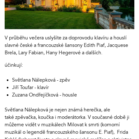
V průběhu večera uslyšíte za doprovodu klavíru a houslí
slavné české a francouzské šansony Edith Piaf, Jacquese
Brela, Lary Fabian, Hany Hegerové a dalších.
účinkují:
Světlana Nálepková - zpěv
Jiří Toufar - klavír
Zuzana Ondřejíčková - housle
Světlana Nálepková je nejen známá herečka, ale
také zpěvačka, koučka i moderátorka. V současné době ji
můžeme vidět v muzikálech Milovat k smrti (komorní
muzikál o legendě francouzského šansonu E. Piaf), Frida