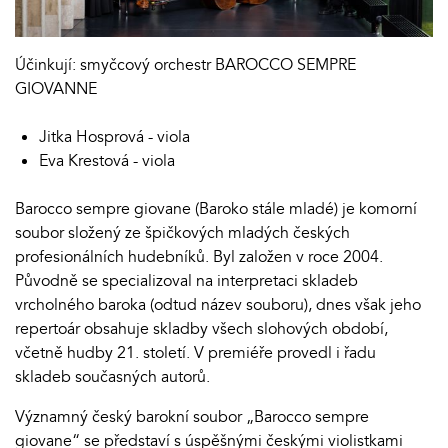
Účinkují: smyčcový orchestr BAROCCO SEMPRE
GIOVANNE
Jitka Hosprová - viola
Eva Krestová - viola
Barocco sempre giovane (Baroko stále mladé) je komorní
soubor složený ze špičkových mladých českých
profesionálních hudebníků. Byl založen v roce 2004.
Původně se specializoval na interpretaci skladeb
vrcholného baroka (odtud název souboru), dnes však jeho
repertoár obsahuje skladby všech slohových období,
včetně hudby 21. století. V premiéře provedl i řadu
skladeb současných autorů.
Významný český barokní soubor „Barocco sempre
giovane“ se představí s úspěšnými českými violistkami