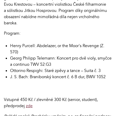
Evou Krestovou – koncertní violistkou České filharmonie
a sólistkou Jitkou Hosprovou. Program díky originálnímu
obsazení nabídne mimořádná díla nejen vrcholného
baroka.
Program:
Henry Purcell: Abdelazer, or the Moor's Revenge (Z.
570)
Georg Philipp Telemann: Koncert pro dvě violy, smyčce
a continuo TWV 52:G3
Ottorino Respighi: Staré zpěvy a tance – Suita č. 3
J. S. Bach: Braniborský koncert č. 6 B dur, BWV 1052
Vstupné 450 Kč / zlevněné 300 Kč (senior, student),
předprodej
zde