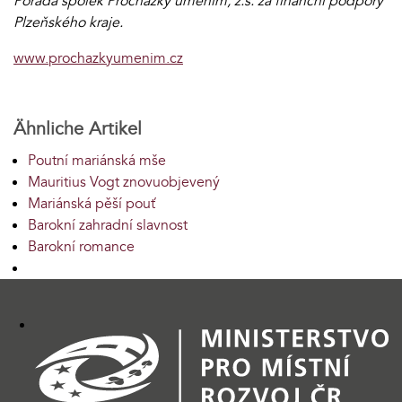
Pořádá spolek Procházky uměním, z.s. za finanční podpory
Plzeňského kraje.
www.prochazkyumenim.cz
Ähnliche Artikel
Poutní mariánská mše
Mauritius Vogt znovuobjevený
Mariánská pěší pouť
Barokní zahradní slavnost
Barokní romance