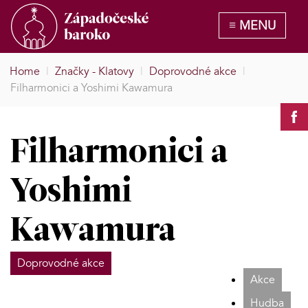
Home
|
Značky - Klatovy
|
Doprovodné akce
|
Filharmonici a Yoshimi Kawamura
Filharmonici a
Yoshimi
Kawamura
Doprovodné akce
Akce
Hudba