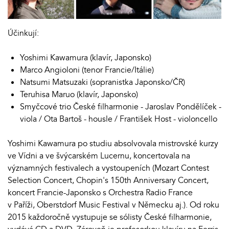
Účinkují:
Yoshimi Kawamura (klavír, Japonsko)
Marco Angioloni (tenor Francie/Itálie)
Natsumi Matsuzaki (sopranistka Japonsko/ČR)
Teruhisa Maruo (klavír, Japonsko)
Smyčcové trio České filharmonie - Jaroslav Pondělíček -
viola / Ota Bartoš - housle / František Host - violoncello
Yoshimi Kawamura po studiu absolvovala mistrovské kurzy
ve Vídni a ve švýcarském Lucernu, koncertovala na
významných festivalech a vystoupeních (Mozart Contest
Selection Concert, Chopin's 150th Anniversary Concert,
koncert Francie-Japonsko s Orchestra Radio France
v Paříži, Oberstdorf Music Festival v Německu aj.). Od roku
2015 každoročně vystupuje se sólisty České filharmonie,