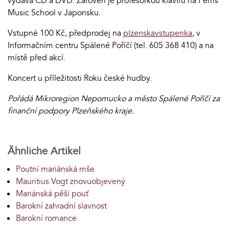
vydává CD a DVD. Zároveň je profesorkou klavíru na Ferris
Music School v Japonsku.
Vstupné 100 Kč, předprodej na
plzenskavstupenka
, v
Informačním centru Spálené Poříčí (tel. 605 368 410) a na
místě před akcí.
Koncert u příležitosti Roku české hudby.
Pořádá Mikroregion Nepomucko a město Spálené Poříčí za
finanční podpory Plzeňského kraje.
Ähnliche Artikel
Poutní mariánská mše
Mauritius Vogt znovuobjevený
Mariánská pěší pouť
Barokní zahradní slavnost
Barokní romance