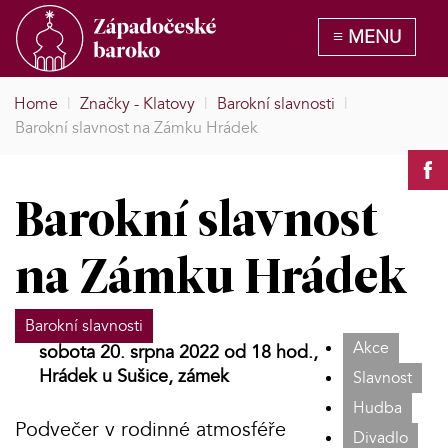
Home
|
Značky - Klatovy
|
Barokní slavnosti
|
Barokní slavnost na Zámku Hrádek
Barokní slavnost
na Zámku Hrádek
Barokní slavnosti
Akce
sobota 20. srpna 2022 od 18 hod.,
Hrádek u Sušice, zámek
Slavnost
Hudba
Podvečer v rodinné atmosféře
Divadlo