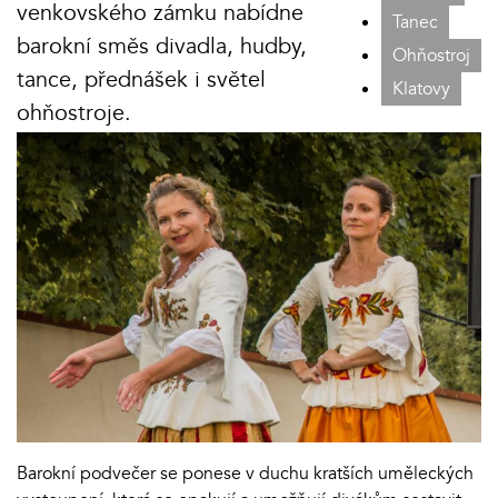
venkovského zámku nabídne
Tanec
barokní směs divadla, hudby,
Ohňostroj
tance, přednášek i světel
Klatovy
ohňostroje.
Barokní podvečer se ponese v duchu kratších uměleckých