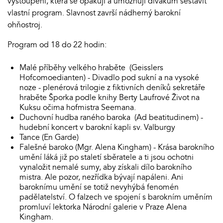
vystoupení, která se opakují a umožňují divákům sestavit
vlastní program. Slavnost završí nádherný barokní
ohňostroj.
Program od 18 do 22 hodin:
Malé příběhy velkého hraběte (Geisslers
Hofcomoedianten) - Divadlo pod sukní a na vysoké
noze - plenérová trilogie z fiktivních deníků sekretáře
hraběte Šporka podle knihy Berty Laufrové Život na
Kuksu očima hofmistra Seemana.
Duchovní hudba raného baroka (Ad beatitudinem) -
hudební koncert v barokní kapli sv. Valburgy
Tance (En Garde)
Falešné baroko (Mgr. Alena Kingham) - Krása barokního
umění láká již po staletí sběratele a ti jsou ochotni
vynaložit nemalé sumy, aby získali dílo barokního
mistra. Ale pozor, nezřídka bývají napáleni. Ani
baroknímu umění se totiž nevyhýbá fenomén
padělatelství. O falzech ve spojení s barokním uměním
promluví lektorka Národní galerie v Praze Alena
Kingham.