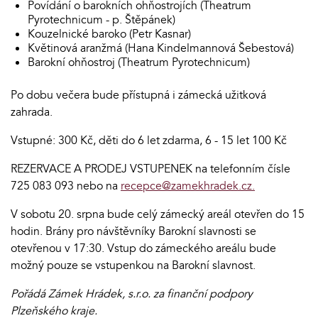
Povídání o barokních ohňostrojích (Theatrum
Pyrotechnicum - p. Štěpánek)
Kouzelnické baroko (Petr Kasnar)
Květinová aranžmá (Hana Kindelmannová Šebestová)
Barokní ohňostroj (Theatrum Pyrotechnicum)
Po dobu večera bude přístupná i zámecká užitková
zahrada.
Vstupné: 300 Kč, děti do 6 let zdarma, 6 - 15 let 100 Kč
REZERVACE A PRODEJ VSTUPENEK na telefonním čísle
725 083 093 nebo na
recepce@zamekhradek.cz
.
V sobotu 20. srpna bude celý zámecký areál otevřen do 15
hodin. Brány pro návštěvníky Barokní slavnosti se
otevřenou v 17:30. Vstup do zámeckého areálu bude
možný pouze se vstupenkou na Barokní slavnost.
Pořádá Zámek Hrádek, s.r.o. za finanční podpory
Plzeňského kraje.