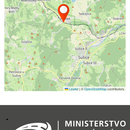
Leaflet
|
©
OpenStreetMap
contributors