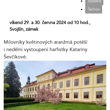
Výstava
Tachov
víkend 29. a 30. června 2024 od 10 hod.,
Svojšín, zámek
Milovníky květinových aranžmá potěší
i nedělní vystoupení harfistky Kataríny
Ševčíkové.