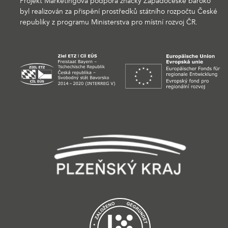
Projekt Marketingová podpora značky Západočeské baroko
byl realizován za přispění prostředků státního rozpočtu České
republiky z programu Ministerstva pro místní rozvoj ČR.