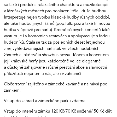
se také i produkci relaxačního charakteru a muzikoterapii
v lázeňských městech pro pohlazení těla i duše hudbou.
Interpretuje nejen tvorbu klasické hudby různých období,
ale také hudbu jiných žánrů (pop,folk, jazz a také filmovou
hudbu v úpravě pro harfu). Kromě sólových koncertů také
vystupuje i v komorních sestavách a spolupracuje s řadou
hudebníků. Stala se tak za posledních deset let jednou
z nejvyhledávanějších harfistek ve všech hudebních
žánrech a také světa showbusinessu. Tónem a koncertem
její královské harfy jsou každoročně velice elegantně
a důstojně zahajované i různé prestižní akce a slavnostní
příležitosti nejenom u nás, ale i v zahraničí.
Občerstvení zajištěno v zámecké kavárně a na návsi pod
zámkem.
Vstup do zahrad a zámeckého parku zdarma.
Vstup do interiéru zámku 120 Kč/70 Kč snížené/ 50 Kč děti