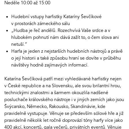
Neděle 10:00 až 15:00
Hudební vstupy harfistky Kataríny Ševčíkové
v prostorách zámeckého sálu
„Hudba je řeč andělů. Rozechvívá Vaše srdce a v
hlubokém pohnutí nám dává zažít to, o čem slova ani
netuší.“
Harfa je jeden z nejstarších hudebních nástrojů a právě
o její historii a také způsobu hraní se dovíte v průběhu
návštěvy hodně zajímavých informací.
Katarína Ševčíková patří mezi vyhledávané harfistky nejen
v České republice a na Slovensku, ale svou brilantní hrou,
technickými znalostmi a šarmem okouzlila nadšené
posluchače královského nástroje i v jiných zemích jako jsou
Švýcarsko, Německo, Rakousko, Skandinávie, kde
pravidelně vystupuje. Věnuje se především sólové hře a již
pravidelně několik let ročně doprovází tóny harfy více jako
400 akcí, koncertů, gala večerů, privátních eventů. Věnuje