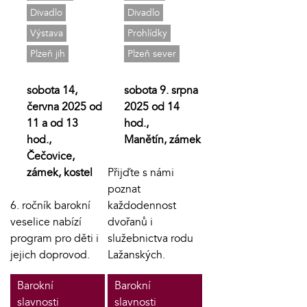
Divadlo
Divadlo
Výstava
Prohlídky
Plzeň jih
Plzeň sever
sobota 14,
sobota 9. srpna
června 2025 od
2025 od 14
11 a od 13
hod.,
hod.,
Manětín, zámek
Čečovice,
zámek, kostel
Přijďte s námi
poznat
6. ročník barokní
každodennost
veselice nabízí
dvořanů i
program pro děti i
služebnictva rodu
jejich doprovod.
Lažanských.
Barokní
Barokní
slavnosti
slavnosti