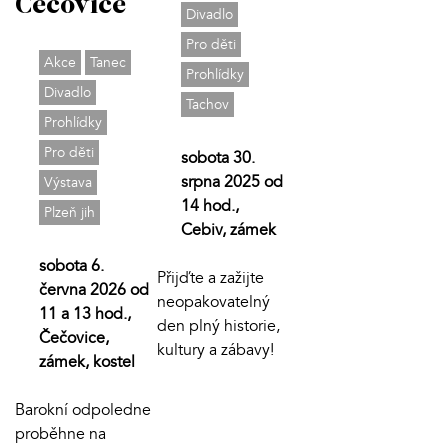
Čečovice
Divadlo
Pro děti
Akce
Tanec
Prohlídky
Divadlo
Tachov
Prohlídky
Pro děti
sobota 30.
srpna 2025 od
Výstava
14 hod.,
Plzeň jih
Cebiv, zámek
sobota 6.
Přijďte a zažijte
června 2026 od
neopakovatelný
11 a 13 hod.,
den plný historie,
Čečovice,
kultury a zábavy!
zámek, kostel
Barokní odpoledne
proběhne na