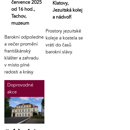
července 2025
Klatovy,
od 16 hod.,
Jezuitská kolej
Tachov,
a nádvoří
muzeum
Prostory jezuitské
Barokní odpoledne
koleje a kostela se
a večer promění
vrátí do časů
františkánský
barokní slávy.
klášter a zahradu
v místo plné
radosti a krásy.
Doprovodné
akce