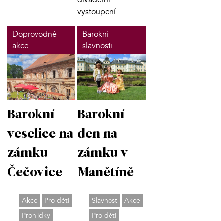
vystoupení.
Doprovodné
Barokní
akce
slavnosti
Barokní
Barokní
veselice na
den na
zámku
zámku v
Čečovice
Manětíně
Akce
Pro děti
Slavnost
Akce
Prohlídky
Pro děti