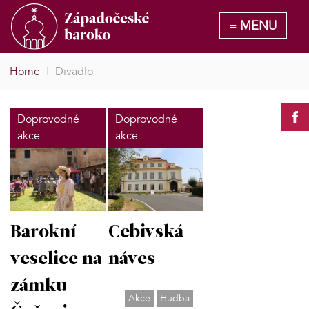
Home
|
Divadlo
Doprovodné
Doprovodné
akce
akce
Barokní
Cebivská
veselice na
náves
zámku
Akce
Hudba