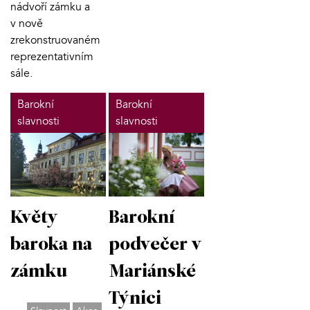
nádvoří zámku a
v nově
zrekonstruovaném
reprezentativním
sále.
Barokní
Barokní
slavnosti
slavnosti
Barokní
Květy
podvečer v
baroka na
Mariánské
zámku
Týnici