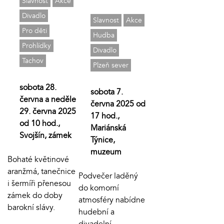
Slavnost
Akce
Divadlo
Slavnost
Akce
Pro děti
Hudba
Prohlídky
Divadlo
Tachov
Plzeň sever
sobota 28.
sobota 7.
června a neděle
června 2025 od
29. června 2025
17 hod.,
od 10 hod.,
Mariánská
Svojšín, zámek
Týnice,
muzeum
Bohaté květinové
aranžmá, tanečnice
Podvečer laděný
i šermíři přenesou
do komorní
zámek do doby
atmosféry nabídne
barokní slávy.
hudební a
divadelní