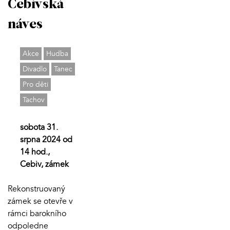
Cebivská
náves
Akce
Hudba
Divadlo
Tanec
Pro děti
Tachov
sobota 31.
srpna 2024 od
14 hod.,
Cebiv, zámek
Rekonstruovaný
zámek se otevře v
rámci barokního
odpoledne