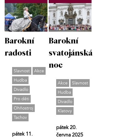
Barokní
Barokní
radosti
svatojánská
noc
Slavnost
Akce
Hudba
Akce
Slavnost
Divadlo
Hudba
Pro děti
Divadlo
Ohňostroj
Klatovy
Tachov
pátek 20.
pátek 11.
června 2025