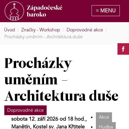
Úvod
|
Značky - Workshop
|
Doprovodné akce
|
Procházky uměním - Architektura duše
Procházky
uměním -
Architektura duše
Doprovodné akce
Akce
sobota 12. září 2026 od 18 hod.,
Manětín, Kostel sv. Jana Křtitele
Hudba