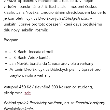
v Praze. Společně v manětínské akustice oživí nejen
virtuózní barokní árie J. S. Bacha, ale i moderní českou
klasiku Jana Nováka. Emocionálním středobodem koncertu
je kompletní cyklus Dvořákových
Biblických písní
v
unikátní úpravě pro toto obsazení, která dává proslulému
dílu nový, sakrální rozměr.
Program:
J. S. Bach: Toccata d moll
J. S. Bach: Árie z kantát
Jan Novák: Sonáta da Chiesa pro violu a varhany
Antonín Dvořák: cyklus Biblických písní v úpravě pro
baryton, violu a varhany
Vstupné 450 Kč / zlevněné 300 Kč (senior, student),
předprodej
zde
Pořádá spolek Procházky uměním, z.s. za finanční podpory
Plzeňského kraje.