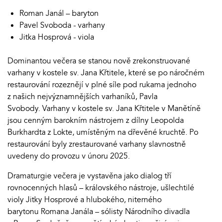
Roman Janál – baryton
Pavel Svoboda - varhany
Jitka Hosprová - viola
Dominantou večera se stanou nově zrekonstruované
varhany v kostele sv. Jana Křtitele, které se po náročném
restaurování rozeznějí v plné síle pod rukama jednoho
z našich nejvýznamnějších varhaníků, Pavla
Svobody. Varhany v kostele sv. Jana Křtitele v Manětíně
jsou cenným barokním nástrojem z dílny Leopolda
Burkhardta z Lokte, umístěným na dřevěné kruchtě. Po
restaurování byly zrestaurované varhany slavnostně
uvedeny do provozu v únoru 2025.
Dramaturgie večera je vystavěna jako dialog tří
rovnocenných hlasů – královského nástroje, ušlechtilé
violy Jitky Hosprové a hlubokého, niterného
barytonu Romana Janála – sólisty Národního divadla