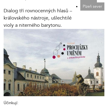
Plzeň sever
Dialog tří rovnocenných hlasů –
královského nástroje, ušlechtilé
violy a niterného barytonu.
Účinkují: