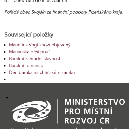
6 – 15 let/ děti do 6 let zdarma
Pořádá obec Svojšín za finanční podpory Plzeňského kraje.
Související položky
Mauritius Vogt znovuobjevený
Mariánská pěší pouť
Barokní zahradní slavnost
Barokní romance
Den baroka na chříčském zámku