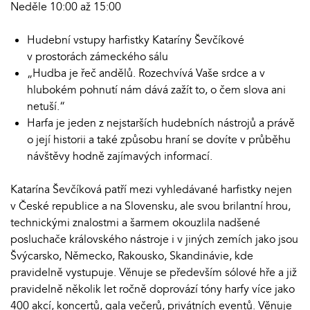
Neděle 10:00 až 15:00
Hudební vstupy harfistky Kataríny Ševčíkové
v prostorách zámeckého sálu
„Hudba je řeč andělů. Rozechvívá Vaše srdce a v
hlubokém pohnutí nám dává zažít to, o čem slova ani
netuší.“
Harfa je jeden z nejstarších hudebních nástrojů a právě
o její historii a také způsobu hraní se dovíte v průběhu
návštěvy hodně zajímavých informací.
Katarína Ševčíková patří mezi vyhledávané harfistky nejen
v České republice a na Slovensku, ale svou brilantní hrou,
technickými znalostmi a šarmem okouzlila nadšené
posluchače královského nástroje i v jiných zemích jako jsou
Švýcarsko, Německo, Rakousko, Skandinávie, kde
pravidelně vystupuje. Věnuje se především sólové hře a již
pravidelně několik let ročně doprovází tóny harfy více jako
400 akcí, koncertů, gala večerů, privátních eventů. Věnuje