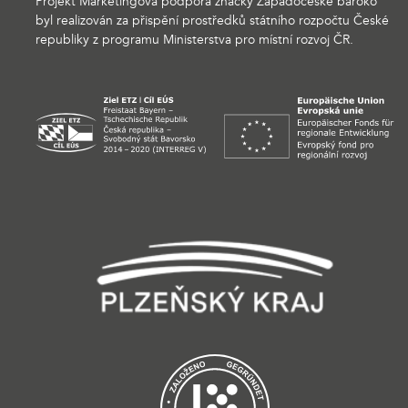
Projekt Marketingová podpora značky Západočeské baroko
byl realizován za přispění prostředků státního rozpočtu České
republiky z programu Ministerstva pro místní rozvoj ČR.