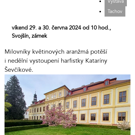
Výstava
Tachov
víkend 29. a 30. června 2024 od 10 hod.,
Svojšín, zámek
Milovníky květinových aranžmá potěší
i nedělní vystoupení harfistky Kataríny
Ševčíkové.