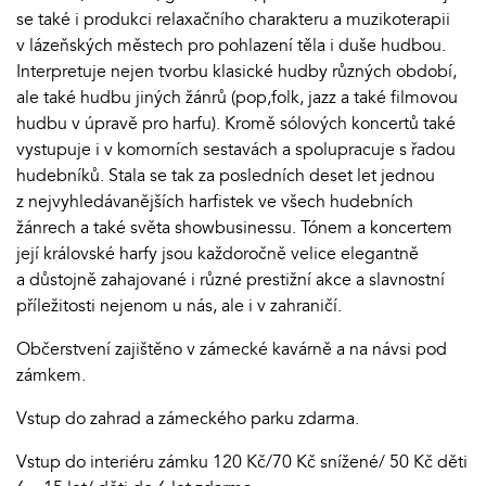
se také i produkci relaxačního charakteru a muzikoterapii
v lázeňských městech pro pohlazení těla i duše hudbou.
Interpretuje nejen tvorbu klasické hudby různých období,
ale také hudbu jiných žánrů (pop,folk, jazz a také filmovou
hudbu v úpravě pro harfu). Kromě sólových koncertů také
vystupuje i v komorních sestavách a spolupracuje s řadou
hudebníků. Stala se tak za posledních deset let jednou
z nejvyhledávanějších harfistek ve všech hudebních
žánrech a také světa showbusinessu. Tónem a koncertem
její královské harfy jsou každoročně velice elegantně
a důstojně zahajované i různé prestižní akce a slavnostní
příležitosti nejenom u nás, ale i v zahraničí.
Občerstvení zajištěno v zámecké kavárně a na návsi pod
zámkem.
Vstup do zahrad a zámeckého parku zdarma.
Vstup do interiéru zámku 120 Kč/70 Kč snížené/ 50 Kč děti