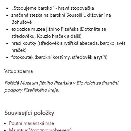
„Stopujeme baroko“ - hravá stopovačka
značená stezka na barokní Sousoší Ukřižování na
Bohušově
expozice muzea jižního Plzeňska (Dotkněte se
středověku, Kouzlo hraček a další)
hrací koutky (středověk a rytířská abeceda, baroko, svět
hraček)
fotokoutek (barokní kostýmy, středověk a rytíři)
Vstup zdarma
Pořádá Muzeum jižního Plzeňska v Blovicích za finanční
podpory Plzeňského kraje.
Související položky
Poutní mariánská mše
Mauritius Vogt znovuobjevený