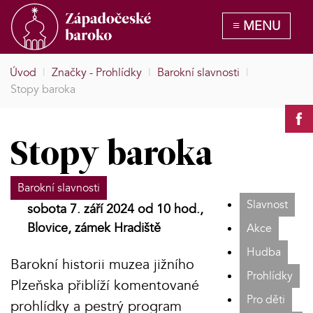
Úvod
|
Značky - Prohlídky
|
Barokní slavnosti
|
Stopy baroka
Stopy baroka
Barokní slavnosti
Slavnost
sobota 7. září 2024 od 10 hod.,
Blovice, zámek Hradiště
Akce
Hudba
Barokní historii muzea jižního
Prohlídky
Plzeňska přiblíží komentované
Pro děti
prohlídky a pestrý program