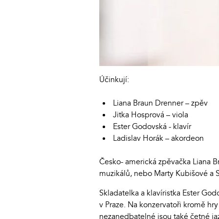
Účinkují:
Liana Braun Drenner – zpěv
Jitka Hosprová – viola
Ester Godovská - klavír
Ladislav Horák – akordeon
Česko- americká zpěvačka Liana Br
muzikálů, nebo Marty Kubišové a 
Skladatelka a klavíristka Ester Go
v Praze. Na konzervatoři kromě hry
nezanedbatelné jsou také četné ja