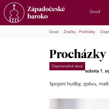
Úvod
Úvod
|
Značky - Prohlídky
|
Dopr
Procházky
Doprovodné akce
sobota 1. s
Spojení hudby, zpěvu, malb