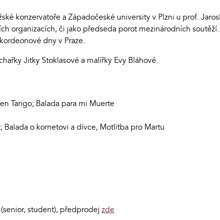
ské konzervatoře a Západočeské university v Plzni u prof. Jaro
ch organizacích, či jako předseda porot mezinárodních soutěž
akordeonové dny v Praze.
hařky Jitky Stoklasové a malířky Evy Bláhové.
olen Tango; Balada para mi Muerte
 Balada o kornetovi a dívce, Motlitba pro Martu
(senior, student), předprodej
zde