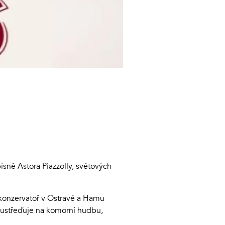
sně Astora Piazzolly, světových
u konzervatoř v Ostravě a Hamu
 soustřeďuje na komorní hudbu,