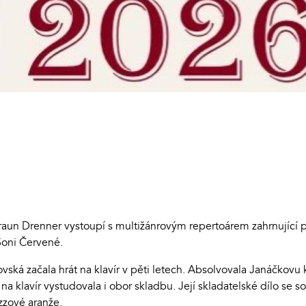
aun Drenner vystoupí s multižánrovým repertoárem zahrnující pí
Soni Červené.
dovská začala hrát na klavír v pěti letech. Absolvovala Janáčkov
 na klavír vystudovala i obor skladbu. Její skladatelské dílo se
zzové aranže.