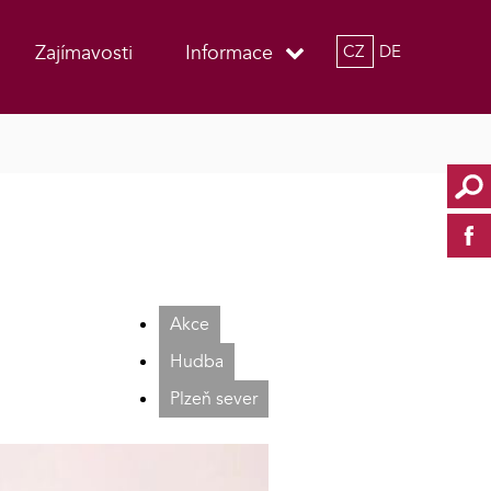
Zajímavosti
Informace
CZ
DE
Akce
Hudba
Plzeň sever