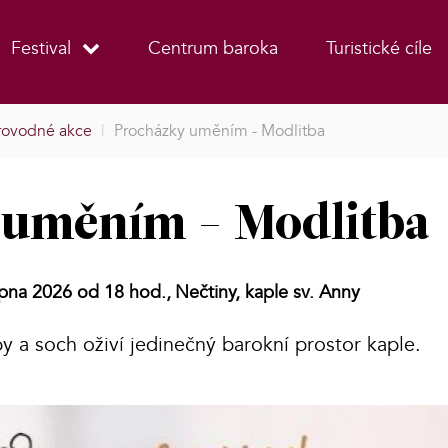
Festival
Centrum baroka
Turistické cíle
ovodné akce
|
Procházky uměním - Modlitba
 uměním - Modlitba
rpna 2026 od 18 hod.,
Nečtiny, kaple sv. Anny
y a soch oživí jedinečný barokní prostor kaple.