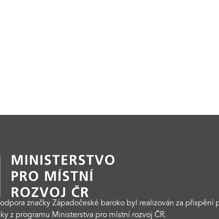
odpora značky Západočeské baroko byl realizován za přispění p
ky z programu Ministerstva pro místní rozvoj ČR.