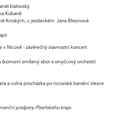
ariát klatovský
ška Kubaně
oně Kinských, v jezdeckém: Jana Březinová
apli
 v Nicově - závěrečný slavnostní koncert
ra (komorní smíšený sbor a smyčcový orchestr)
la a volná procházka po nicovské barokní stezce
inanční podpory Plzeňského kraje.