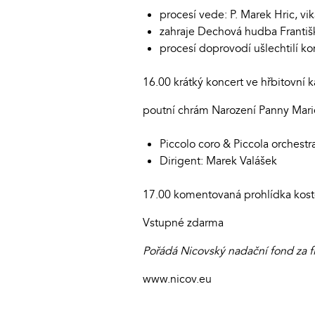
procesí vede: P. Marek Hric, vik
zahraje Dechová hudba Franti
procesí doprovodí ušlechtilí k
16.00 krátký koncert ve hřbitovní k
poutní chrám Narození Panny Marie
Piccolo coro & Piccola orchest
Dirigent: Marek Valášek
17.00 komentovaná prohlídka koste
Vstupné zdarma
Pořádá Nicovský nadační fond za f
www.nicov.eu