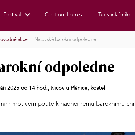
Festival
Centrum baroka
Turistické cíle
ovodné akce
|
Nicovské barokní odpoledne
arokní odpoledne
áří 2025 od 14 hod.,
Nicov u Plánice, kostel
lavním motivem poutě k nádhernému baroknímu ch