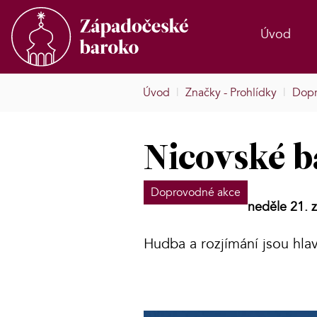
Úvod
Úvod
|
Značky - Prohlídky
|
Dopr
Nicovské b
Doprovodné akce
neděle 21. z
Hudba a rozjímání jsou h