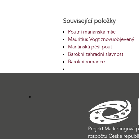
Související položky
Poutní mariánská mše
Mauritius Vogt znovuobjevený
Mariánská pěší pouť
Barokní zahradní slavnost
Barokní romance
Projekt Marketingová p
rozpočtu České republi