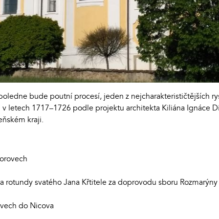
edne bude poutní procesí, jeden z nejcharakterističtějších rys
 v letech 1717–1726 podle projektu architekta Kiliána Ignáce Di
ňském kraji.
borovech
ka rotundy svatého Jana Křtitele za doprovodu sboru Rozmarýny
ovech do Nicova