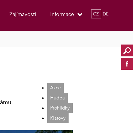
Zajímavosti
Informace
CZ
DE
Akce
Hudba
rámu.
Prohlídky
Klatovy