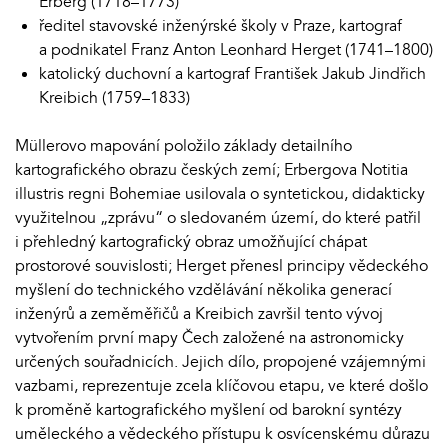
Erberg (1718–1773)
ředitel stavovské inženýrské školy v Praze, kartograf
a podnikatel Franz Anton Leonhard Herget (1741–1800)
katolický duchovní a kartograf František Jakub Jindřich
Kreibich (1759–1833)
Müllerovo mapování položilo základy detailního
kartografického obrazu českých zemí; Erbergova Notitia
illustris regni Bohemiae usilovala o syntetickou, didakticky
využitelnou „zprávu“ o sledovaném území, do které patřil
i přehledný kartografický obraz umožňující chápat
prostorové souvislosti; Herget přenesl principy vědeckého
myšlení do technického vzdělávání několika generací
inženýrů a zeměměřičů a Kreibich završil tento vývoj
vytvořením první mapy Čech založené na astronomicky
určených souřadnicích. Jejich dílo, propojené vzájemnými
vazbami, reprezentuje zcela klíčovou etapu, ve které došlo
k proměně kartografického myšlení od barokní syntézy
uměleckého a vědeckého přístupu k osvícenskému důrazu