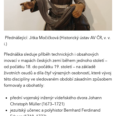
Přednášející: Jitka Močičková (Historický ústav AV ČR, v. v.
i.)
Přednáška sleduje příběh technických i obsahových
inovací v mapách českých zemí během jednoho století –
od počátku 18. do počátku 19. století – na základě
životních osudů a díla čtyř výrazných osobností, které vývoj
této disciplíny ve sledovaném období zásadním způsobem
formovaly a obohatily:
přední vojenský inženýr vídeňského dvora Johann
Christoph Müller (1673–1721)
jezuitský učenec a polyhistor Bernhard Ferdinand