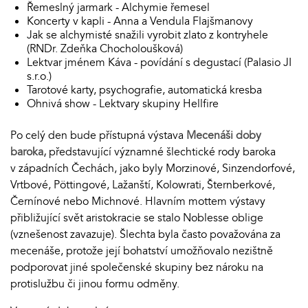
Řemeslný jarmark - Alchymie řemesel
Koncerty v kapli - Anna a Vendula Flajšmanovy
Jak se alchymisté snažili vyrobit zlato z kontryhele
(RNDr. Zdeňka Chocholoušková)
Lektvar jménem Káva - povídání s degustací (Palasio JI
s.r.o.)
Tarotové karty, psychografie, automatická kresba
Ohnivá show - Lektvary skupiny Hellfire
Po celý den bude přístupná výstava
Mecenáši doby
baroka,
představující významné šlechtické rody baroka
v západních Čechách, jako byly Morzinové, Sinzendorfové,
Vrtbové, Pöttingové, Lažanští, Kolowrati, Šternberkové,
Černínové nebo Michnové. Hlavním mottem výstavy
přibližující svět aristokracie se stalo Noblesse oblige
(vznešenost zavazuje). Šlechta byla často považována za
mecenáše, protože její bohatství umožňovalo nezištně
podporovat jiné společenské skupiny bez nároku na
protislužbu či jinou formu odměny.