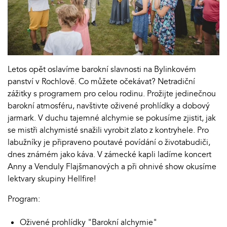
Letos opět oslavíme barokní slavnosti na Bylinkovém
panství v Rochlově. Co můžete očekávat? Netradiční
zážitky s programem pro celou rodinu. Prožijte jedinečnou
barokní atmosféru, navštivte oživené prohlídky a dobový
jarmark. V duchu tajemné alchymie se pokusíme zjistit, jak
se mistři alchymisté snažili vyrobit zlato z kontryhele. Pro
labužníky je připraveno poutavé povídání o životabudiči,
dnes známém jako káva. V zámecké kapli ladíme koncert
Anny a Venduly Flajšmanových a při ohnivé show okusíme
lektvary skupiny Hellfire!
Program:
Oživené prohlídky "Barokní alchymie"