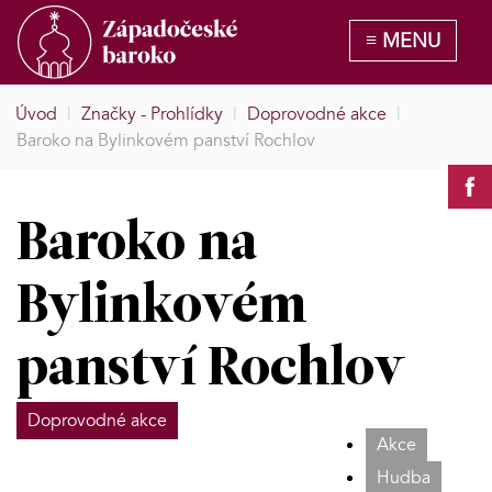
Úvod
|
Značky - Prohlídky
|
Doprovodné akce
|
Baroko na Bylinkovém panství Rochlov
Baroko na
Bylinkovém
panství Rochlov
Doprovodné akce
Akce
Hudba