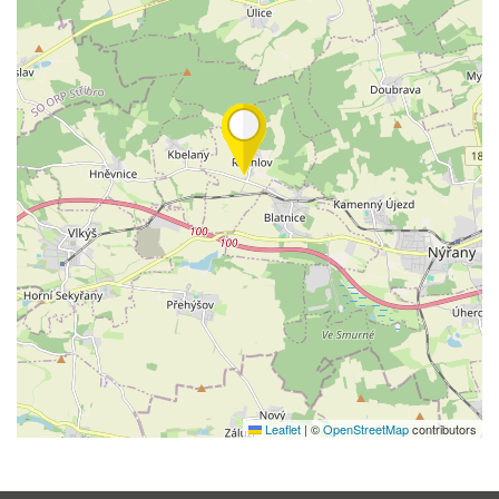
Leaflet
|
©
OpenStreetMap
contributors