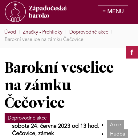
Úvod
|
Značky - Prohlídky
|
Doprovodné akce
|
Barokní veselice na zámku Čečovice
Barokní veselice
na zámku
Čečovice
Doprovodné akce
Akce
sobota 24. června 2023 od 13 hod.
Čečovice, zámek
Hudba