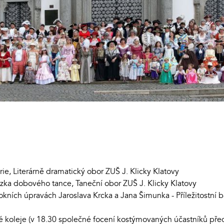
rie, Literárně dramatický obor ZUŠ J. Klicky Klatovy
zka dobového tance, Taneční obor ZUŠ J. Klicky Klatovy
okních úpravách Jaroslava Krcka a Jana Šimunka - Příležitostní 
é koleje (v 18.30 společné focení kostýmovaných účastníků pře