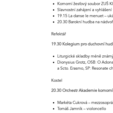
Komorní žesťový soubor ZUŠ Kl
Slavnostní zahájení a vyhlášení
19.15 La danse le menuet – uká
20.30 Barokní hudba na nádvoř
Refektář
19.30 Kolegium pro duchovní hu
Liturgické skladby méně známých
Dionysius Grotz, OSB: O Adonai
a Scto. Erasmo, SP: Resonate c
Kostel
20.30
Orchestr Akademie komorn
Markéta Cukrová – mezzosopr
Tomáš Jamník – violoncello