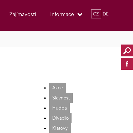
Zajímavosti
Informace
CZ
DE
Akce
Slavnost
Hudba
Divadlo
Klatovy