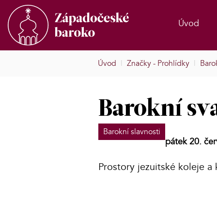
Úvod
Úvod
|
Značky - Prohlídky
|
Barok
Barokní sv
Barokní slavnosti
pátek 20. če
Prostory jezuitské koleje a 