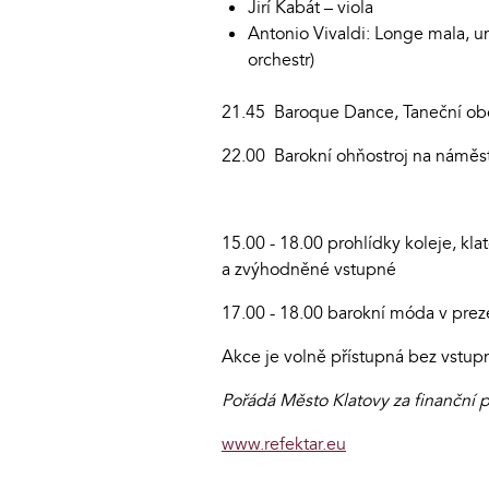
Jirí Kabát – viola
Antonio Vivaldi: Longe mala, um
orchestr)
21.45 Baroque Dance, Taneční obor
22.00 Barokní ohňostroj na náměst
15.00 - 18.00 prohlídky koleje, k
a zvýhodněné vstupné
17.00 - 18.00 barokní móda v prez
Akce je volně přístupná bez vstup
Pořádá Město Klatovy za finanční 
www.refektar.eu