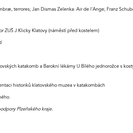
bræ, terrores; Jan Dismas Zelenka: Air de l'Ange; Franz Schuber
 ZUŠ J.Klicky Klatovy (náměstí před kostelem)
í
latovských katakomb a Barokní lékárny U Bílého jednorožce s ko
entaci historiků klatovského muzea v katakombách
ného.
podpory Plzeňského kraje.