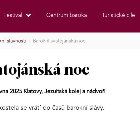
Festival
Centrum baroka
Turistické cíle
ní slavnosti
|
Barokní svatojánská noc
atojánská noc
rvna 2025
Klatovy, Jezuitská kolej a nádvoří
kostela se vrátí do časů barokní slávy.