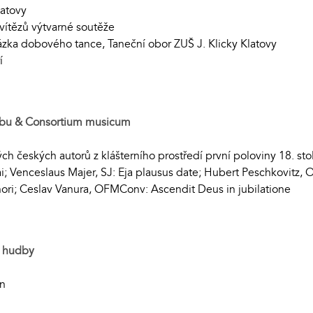
atovy
 vítězů výtvarné soutěže
zka dobového tance, Taneční obor ZUŠ J. Klicky Klatovy
í
dbu & Consortium musicum
 českých autorů z klášterního prostředí první poloviny 18. stol
; Venceslaus Majer, SJ: Eja plausus date; Hubert Peschkovitz,
hori; Ceslav Vanura, OFMConv: Ascendit Deus in jubilatione
í hudby
án