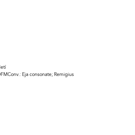
etí
 OFMConv.: Eja consonate; Remigius