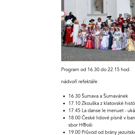
Program od 16.30 do 22.15 hod.
nádvoří refektáře:
16.30 Šumava a Šumavánek
17.10 Zkouška z klatovské histó
17.45 La danse le menuet - uká
18.00 České lidové písně v bar
sbor H®oši
19.00 Průvod od brány jezuitsk