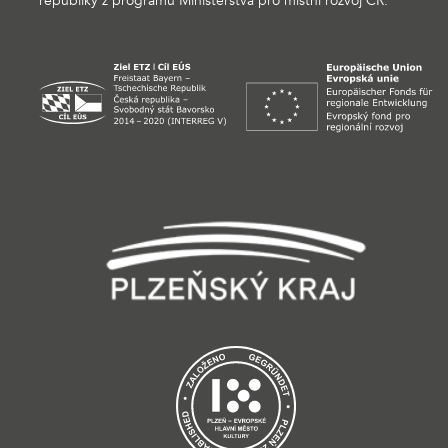
republiky z programu Ministerstva pro místní rozvoj ČR.