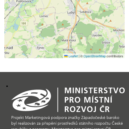
Leaflet
|
©
OpenStreetMap
contributors
Projekt Marketingová podpora značky Západočeské baroko
byl realizován za přispění prostředků státního rozpočtu České