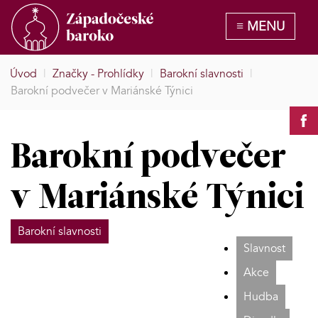
Úvod
|
Značky - Prohlídky
|
Barokní slavnosti
|
Barokní podvečer v Mariánské Týnici
Barokní podvečer
v Mariánské Týnici
Barokní slavnosti
Slavnost
Akce
Hudba