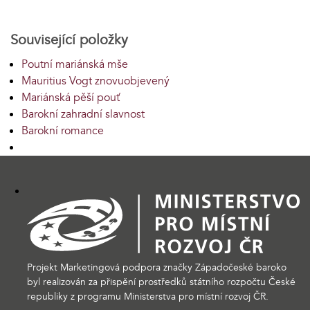
Související položky
Poutní mariánská mše
Mauritius Vogt znovuobjevený
Mariánská pěší pouť
Barokní zahradní slavnost
Barokní romance
Projekt Marketingová podpora značky Západočeské baroko
byl realizován za přispění prostředků státního rozpočtu České
republiky z programu Ministerstva pro místní rozvoj ČR.