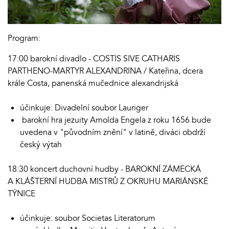
Program:
17:00 barokní divadlo - COSTIS SIVE CATHARIS
PARTHENO-MARTYR ALEXANDRINA / Kateřina, dcera
krále Costa, panenská mučednice alexandrijská
účinkuje: Divadelní soubor Lauriger
barokní hra jezuity Arnolda Engela z roku 1656 bude
uvedena v "původním znění" v latině, diváci obdrží
český výtah
18:30 koncert duchovní hudby - BAROKNÍ ZÁMECKÁ
A KLÁŠTERNÍ HUDBA MISTRŮ Z OKRUHU MARIÁNSKÉ
TÝNICE
účinkuje: soubor Societas Literatorum