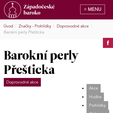
Úvod
|
Značky - Prohlídky
|
Doprovodné akce
|
Barokní perly Přešticka
Barokní perly
Přešticka
Doprovodné akce
Akce
Hudba
Prohlídky