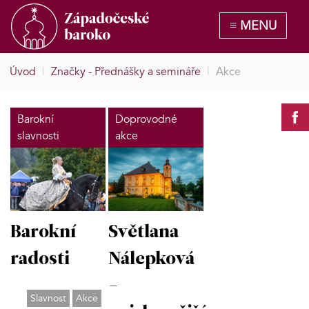
Úvod
|
Značky - Přednášky a semináře
|
Akce
Barokní
Doprovodné
slavnosti
akce
Barokní
Světlana
radosti
Nálepková
-
Slavnost
Akce