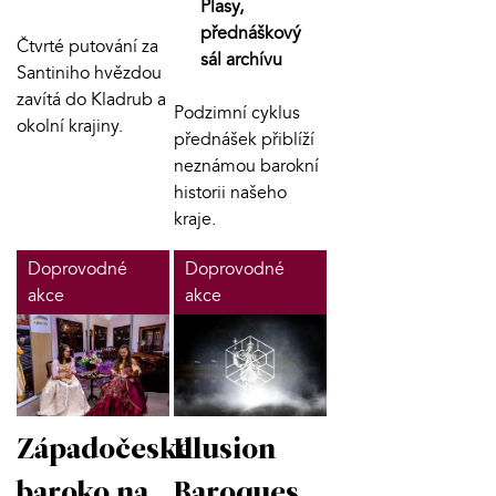
Plasy,
přednáškový
Čtvrté putování za
sál archívu
Santiniho hvězdou
zavítá do Kladrub a
Podzimní cyklus
okolní krajiny.
přednášek přiblíží
neznámou barokní
historii našeho
kraje.
Doprovodné
Doprovodné
akce
akce
Západočeské
Illusion
baroko na
Baroques