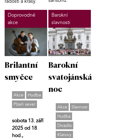
šansonů.
radosti a krásy.
Doprovodné
Barokní
akce
slavnosti
Brilantní
Barokní
smyčce
svatojánská
noc
Akce
Hudba
Plzeň sever
Akce
Slavnost
Hudba
sobota 13. září
Divadlo
2025 od 18
Klatovy
hod.,