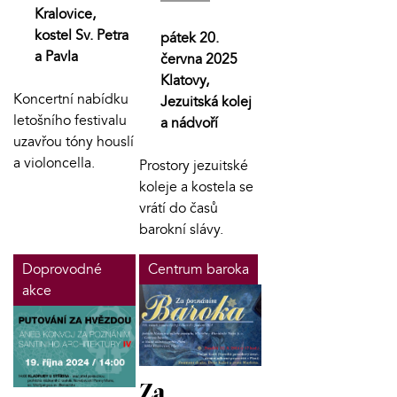
Kralovice,
kostel Sv. Petra
pátek 20.
a Pavla
června 2025
Klatovy,
Koncertní nabídku
Jezuitská kolej
letošního festivalu
a nádvoří
uzavřou tóny houslí
a violoncella.
Prostory jezuitské
koleje a kostela se
vrátí do časů
barokní slávy.
Doprovodné
Centrum baroka
akce
Za