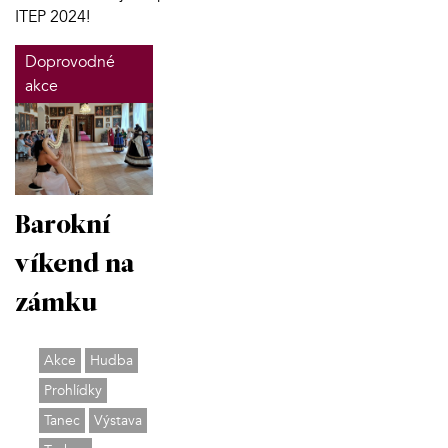
ITEP 2024!
Doprovodné
akce
Barokní
víkend na
zámku
Akce
Hudba
Prohlídky
Tanec
Výstava