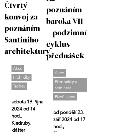
Čtvrtý
poznáním
konvoj za
baroka VII
poznáním
- podzimní
Santiniho
cyklus
architektury
přednášek
Akce
Akce
Prohlídky
Přednášky a
Tachov
semináře
Plzeň sever
sobota 19. října
2024 od 14
od pondělí 23.
hod.,
září 2024 od 17
Kladruby,
hod.,
klášter