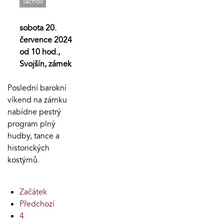
Tachov
sobota 20.
července 2024
od 10 hod.,
Svojšín, zámek
Poslední barokní
víkend na zámku
nabídne pestrý
program plný
hudby, tance a
historických
kostýmů.
Začátek
Předchozí
4