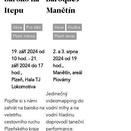
Itepu
Manětín
Akce
Pro děti
Akce
Hudba
Plzeň město
Plzeň sever
19. září 2024 od
2. a 3. srpna
10 hod. - 21.
2024 od 19
září 2024 do 17
hod.,
hod.,
Manětín, areál
Plzeň, Hala TJ
Plovárny
Lokomotiva
Jedinečný
Pojďte si s námi
videomapping do
zahrát na baroko na
vodní mlhy a na
veletrhu
vodní hladinu
cestovního ruchu
doprovodí taneční
Plzeňského kraje
performance.