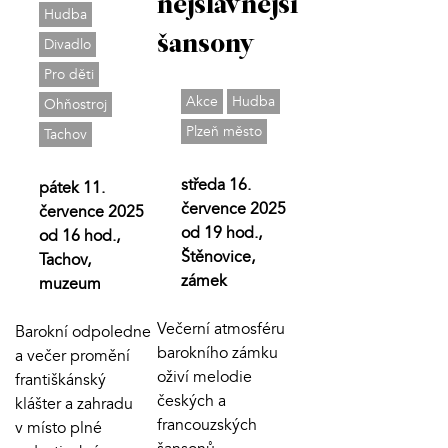
nejslavnější
Hudba
šansony
Divadlo
Pro děti
Akce
Hudba
Ohňostroj
Plzeň město
Tachov
středa 16.
pátek 11.
července 2025
července 2025
od 19 hod.,
od 16 hod.,
Štěnovice,
Tachov,
zámek
muzeum
Večerní atmosféru
Barokní odpoledne
barokního zámku
a večer promění
oživí melodie
františkánský
českých a
klášter a zahradu
francouzských
v místo plné