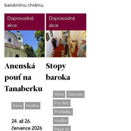
baroknímu chrámu.
Doprovodné
Doprovodné
akce
akce
Anenská
Stopy
pouť na
baroka
Tanaberku
Akce
Slavnost
Pro děti
Akce
Hudba
Prohlídky
Hudba
24. až 26.
července 2026
Plzeň jih