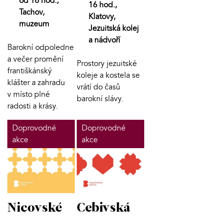
od 16 hod.,
16 hod.,
Tachov,
Klatovy,
muzeum
Jezuitská kolej
a nádvoří
Barokní odpoledne
a večer promění
Prostory jezuitské
františkánský
koleje a kostela se
klášter a zahradu
vrátí do časů
v místo plné
barokní slávy.
radosti a krásy.
Doprovodné
Doprovodné
akce
akce
Nicovské
Cebivská