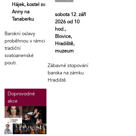
Hájek, kostel sv.
Anny na
sobota 12. září
Tanaberku
2026 od 10
hod.,
Barokní oslavy
Blovice,
proběhnou v rámci
Hradiště,
tradiční
muzeum
svatoanenské
pouti.
Zábavné stopování
baroka na zámku
Hradiště.
Doprovodné
akce