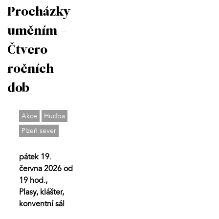
Procházky
uměním -
Čtvero
ročních
dob
Akce
Hudba
Plzeň sever
pátek 19.
června 2026 od
19 hod.,
Plasy, klášter,
konventní sál