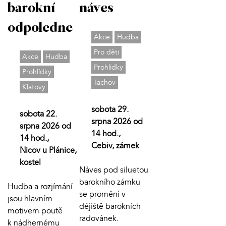
barokní
náves
odpoledne
Akce
Hudba
Pro děti
Akce
Hudba
Prohlídky
Prohlídky
Tachov
Klatovy
sobota 29.
sobota 22.
srpna 2026 od
srpna 2026 od
14 hod.,
14 hod.,
Cebiv, zámek
Nicov u Plánice,
kostel
Náves pod siluetou
barokního zámku
Hudba a rozjímání
se promění v
jsou hlavním
dějiště barokních
motivem poutě
radovánek.
k nádhernému