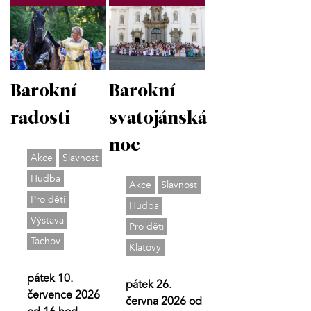
Barokní
Barokní
radosti
svatojánská
noc
Akce
Slavnost
Hudba
Akce
Slavnost
Pro děti
Hudba
Výstava
Pro děti
Tachov
Klatovy
pátek 10.
pátek 26.
července 2026
června 2026 od