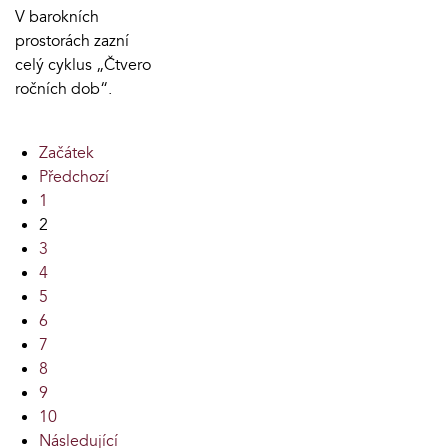
V barokních
prostorách zazní
celý cyklus „Čtvero
ročních dob“.
Začátek
Předchozí
1
2
3
4
5
6
7
8
9
10
Následující