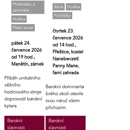
Přednášky a
Akce
Hudba
semináře
Prohlídky
Hudba
Plzeň sever
čtvrtek 23.
července 2026
pátek 24.
od 14 hod.,
července 2026
Přeštice, kostel
od 19 hod.,
Nanebevzetí
Manětín, zámek
Panny Marie,
farní zahrada
Příběh unikátního
věžního
Barokní dominanta
hodinového stroje
širého okolí otevře
doprovodí barokní
svou náruč všem
kytara.
příchozím.
Barokní
Barokní
slavnosti
slavnosti