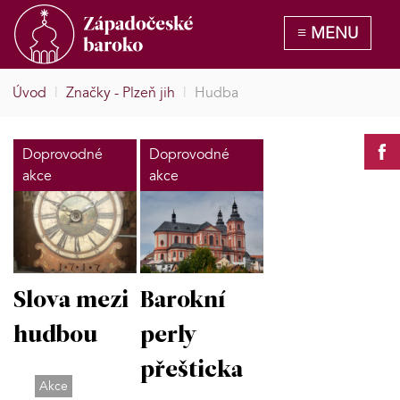
Úvod
|
Značky - Plzeň jih
|
Hudba
Doprovodné
Doprovodné
akce
akce
Slova mezi
Barokní
hudbou
perly
přešticka
Akce