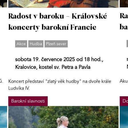
Ra
Radost v baroku - Královské
ba
koncerty barokní Francie
Akce
Hudba
Plzeň sever
sobota 19. července 2025 od 18 hod.,
Kralovice, kostel sv. Petra a Pavla
ů.
Aku
Koncert představí "zlatý věk hudby" na dvoře krále
Ludvíka IV.
Barokní slavnosti
Do