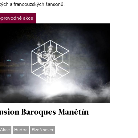
kých a francouzských šansonů.
provodné akce
lusion Baroques Manětín
Akce
Hudba
Plzeň sever