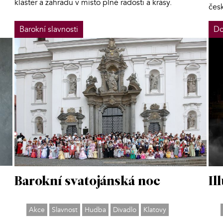
klášter a zahradu v místo plné radosti a krásy.
čes
Barokní slavnosti
Do
Barokní svatojánská noc
Il
Akce
Slavnost
Hudba
Divadlo
Klatovy