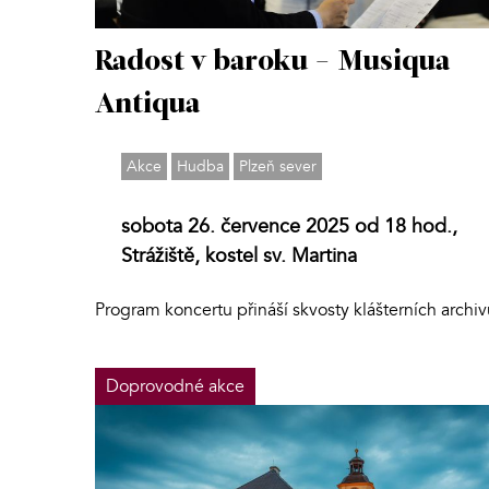
Radost v baroku - Musiqua
Antiqua
Akce
Hudba
Plzeň sever
sobota 26. července 2025 od 18 hod.,
Strážiště, kostel sv. Martina
Program koncertu přináší skvosty klášterních archiv
Doprovodné akce