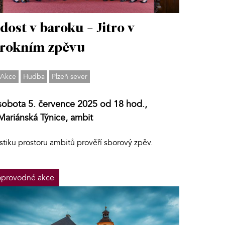
dost v baroku - Jitro v
rokním zpěvu
Akce
Hudba
Plzeň sever
sobota 5. července 2025 od 18 hod.,
Mariánská Týnice, ambit
stiku prostoru ambitů prověří sborový zpěv.
provodné akce