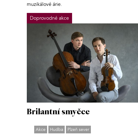
muzikálové árie.
Doprovodné akce
Brilantní smyčce
Akce
Hudba
Plzeň sever