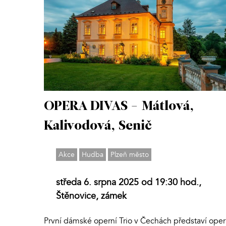
OPERA DIVAS - Mátlová,
Kalivodová, Senič
Akce
Hudba
Plzeň město
středa 6. srpna 2025 od 19:30 hod.,
Štěnovice, zámek
První dámské operní Trio v Čechách představí opern