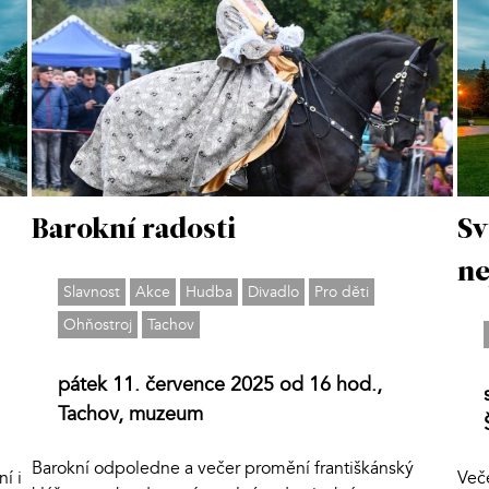
Barokní radosti
Sv
ne
Slavnost
Akce
Hudba
Divadlo
Pro děti
Ohňostroj
Tachov
pátek 11. července 2025 od 16 hod.,
Tachov, muzeum
Barokní odpoledne a večer promění františkánský
í i
Več