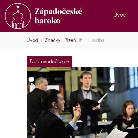
Úvod
Úvod
|
Značky - Plzeň jih
|
Hudba
Doprovodné akce