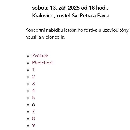
sobota 13. září 2025 od 18 hod.,
Kralovice, kostel Sv. Petra a Pavla
Koncertní nabídku letošního festivalu uzavřou tóny
houslí a violoncella.
Začátek
Předchozí
1
2
3
4
5
6
7
8
9