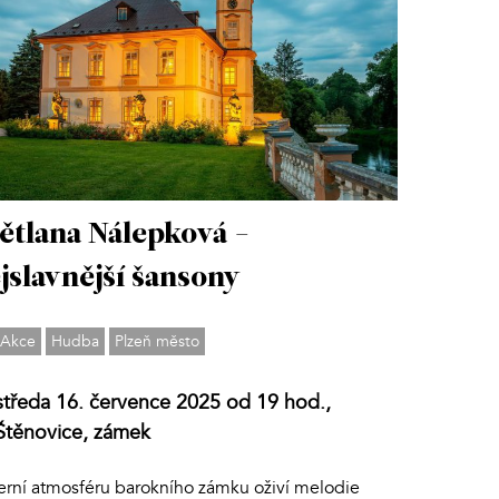
ětlana Nálepková -
jslavnější šansony
Akce
Hudba
Plzeň město
středa 16. července 2025 od 19 hod.,
Štěnovice, zámek
erní atmosféru barokního zámku oživí melodie