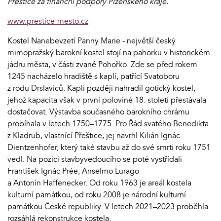
Přeštice za finanční podpory Plzeňského kraje.
www.prestice-mesto.cz
Kostel Nanebevzetí Panny Marie - největší český
mimopražský barokní kostel stojí na pahorku v historickém
jádru města, v části zvané Pohořko. Zde se před rokem
1245 nacházelo hradiště s kaplí, patřící Svatoboru
z rodu Drslaviců. Kapli později nahradil gotický kostel,
jehož kapacita však v první polovině 18. století přestávala
dostačovat. Výstavba současného barokního chrámu
probíhala v letech 1750–1775. Pro Řád svatého Benedikta
z Kladrub, vlastnící Přeštice, jej navrhl Kilián Ignác
Dientzenhofer, který také stavbu až do své smrti roku 1751
vedl. Na pozici stavbyvedoucího se poté vystřídali
František Ignác Prée, Anselmo Lurago
a Antonín Haffenecker. Od roku 1963 je areál kostela
kulturní památkou, od roku 2008 je národní kulturní
památkou České republiky. V letech 2021–2023 proběhla
rozsáhlá rekonstrukce kostela.