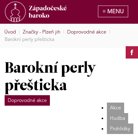
Úvod
|
Značky - Plzeň jih
|
Doprovodné akce
|
Barokní perly přešticka
Barokní perly
přešticka
Doprovodné akce
Akce
Hudba
Prohlídky