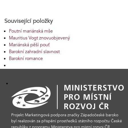
Související položky
Poutní mariánská mše
Mauritius Vogt znovuobjevený
Mariánská pěší pouť
Barokní zahradní slavnost
Barokní romance
Projekt Marketingová podpora značky Západočeské baroko
byl realizován za přispění prostředků státního rozpočtu České
republiky z programu Ministerstva pro místní rozvoj ČR.