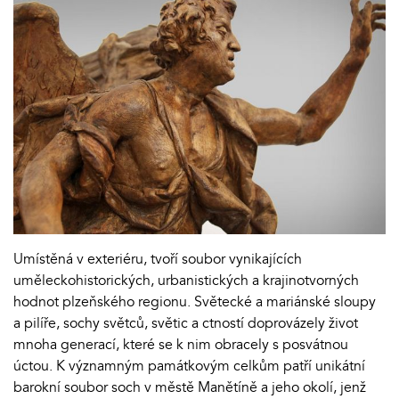
Umístěná v exteriéru, tvoří soubor vynikajících
uměleckohistorických, urbanistických a krajinotvorných
hodnot plzeňského regionu. Světecké a mariánské sloupy
a pilíře, sochy světců, světic a ctností doprovázely život
mnoha generací, které se k nim obracely s posvátnou
úctou. K významným památkovým celkům patří unikátní
barokní soubor soch v městě Manětíně a jeho okolí, jenž