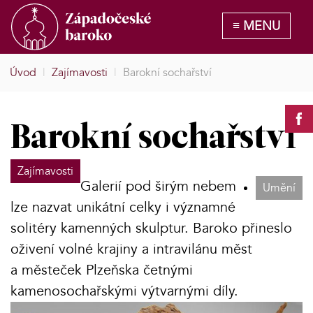
Úvod
|
Zajímavosti
|
Barokní sochařství
Barokní sochařství
Zajímavosti
Galerií pod širým nebem
Umění
lze nazvat unikátní celky i významné
solitéry kamenných skulptur. Baroko přineslo
oživení volné krajiny a intravilánu měst
a městeček Plzeňska četnými
kamenosochařskými výtvarnými díly.