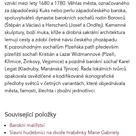
vznikl mezi lety 1680 a 1780. Věhlas města, označovaného
za západočeský Kuks nebo perlu západočeského baroka,
spoluvytvářeli dynastie barokních sochařů rodin Borovců
(Štěpán a Václav) a Herscherů (Josef a Ondřej). Kamenné
skulptury, boží muka, kříže a drobná sakrální architektura
lemují cesty a zdobí četné návsi českého jihozápadu.
K pozoruhodným sochařům Plzeňska patří především
plzeňští sochaři Kristián a Lazar Widmannové (Plzeň,
Křimice, Žinkovy, Vejprnice) a pozdně barokní sochař Karel
Legat (Kladruby, Mariánská Týnice). Řada lokálních tvůrců
opakovala osvědčené a kodifikované ikonografické
předlohy světců v četných variantách, které objednávala
města, farnosti, šlechta i zbožní jednotlivci.
Související položky
Barokní malířství
Slavní hudebníci na dvoře hraběnky Marie Gabriely